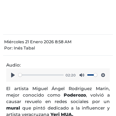
Miércoles 21 Enero 2026 8:58 AM
Por:
Inés Tabal
Audio:
02:20
Play
Mute
Setti
El artista Miguel Ángel Rodríguez Marín,
mejor conocido como
Poderozo
, volvió a
causar revuelo en redes sociales por un
mural
que pintó dedicado a la influencer y
artista veracruzana
Yeri MUA.