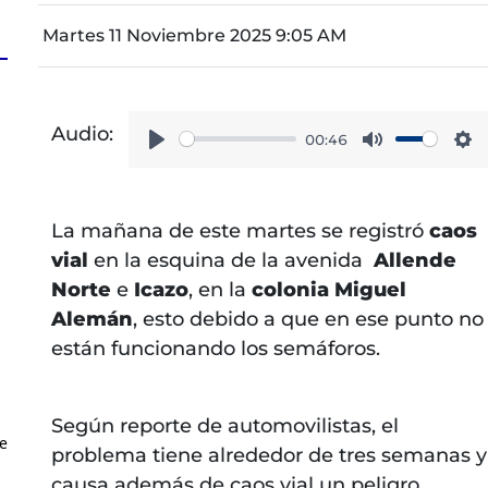
Martes 11 Noviembre 2025 9:05 AM
Audio:
00:46
Play
Mute
Se
La mañana de este martes se registró
caos
vial
en la esquina de la avenida
Allende
Norte
e
Icazo
, en la
colonia Miguel
Alemán
, esto debido a que en ese punto no
están funcionando los semáforos.
Según reporte de automovilistas, el
e
problema tiene alrededor de tres semanas y
causa además de caos vial un peligro