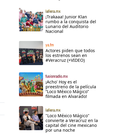
lafiera.mx
¡Trakaaa! Junior Klan
rumbo a la conquista del
Lunario del Auditorio
Nacional
ya.fm
Actores piden que todos
los estrenos sean en
#Veracruz (+VIDEO)
fusionradio.mx
¡Acho' Hoy es el
preestreno de la película
“Loco México Mágico”
filmada en Alvarado!
lafiera.mx
"Loco México Mágico"
convierte a Veracruz en la
capital del cine mexicano
por una noche