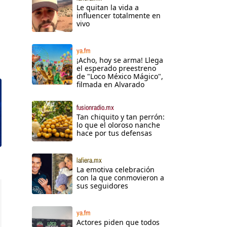
Le quitan la vida a
influencer totalmente en
vivo
ya.fm
¡Acho, hoy se arma! Llega
el esperado preestreno
de "Loco México Mágico",
filmada en Alvarado
fusionradio.mx
Tan chiquito y tan perrón:
lo que el oloroso nanche
hace por tus defensas
lafiera.mx
La emotiva celebración
con la que conmovieron a
sus seguidores
ya.fm
Actores piden que todos