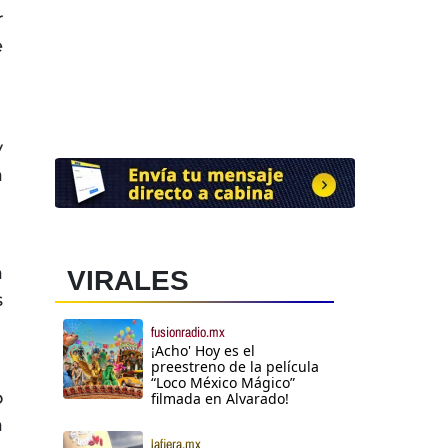
r
e
y
a
a
VIRALES
s
fusionradio.mx
¡Acho' Hoy es el
preestreno de la película
“Loco México Mágico”
o
filmada en Alvarado!
a
lafiera.mx