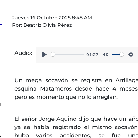
Jueves 16 Octubre 2025 8:48 AM
Por:
Beatriz Olivia Pérez
a
Audio:
01:27
Play
Mute
Se
s
Un mega socavón se registra en Arrillag
esquina Matamoros desde hace 4 meses
pero es momento que no lo arreglan.
l
El señor Jorge Aquino dijo que hace un añ
ya se había registrado el mismo socavón
hubo varios accidentes, se fue un
y