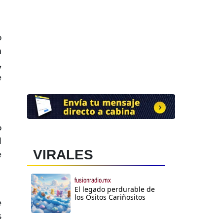
o
n
,
e
o
l
VIRALES
e
fusionradio.mx
El legado perdurable de
los Ositos Cariñositos
e
s