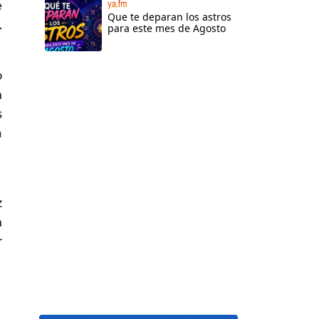
ya.fm
e
Que te deparan los astros
.
para este mes de Agosto
o
n
s
a
z
n
r