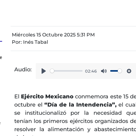
Miércoles 15 Octubre 2025 5:31 PM
Por:
Inés Tabal
ue
Audio:
02:46
Play
Mute
Se
El
Ejército Mexicano
conmemora este 15 d
octubre el
“Día de la Intendencia”,
el cua
se institucionalizó por la necesidad qu
tenían los primeros ejércitos organizados d
e
resolver la alimentación y abastecimient