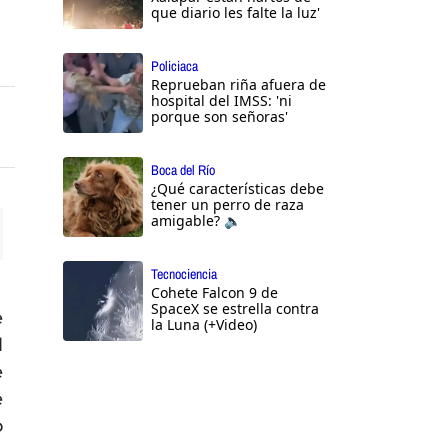
que diario les falte la luz'
Policiaca
Reprueban riña afuera de
hospital del IMSS: 'ni
porque son señoras'
Boca del Río
¿Qué características debe
tener un perro de raza
amigable? 🔈
ttings
Tecnociencia
Cohete Falcon 9 de
SpaceX se estrella contra
e
la Luna (+Video)
l
e
e
o