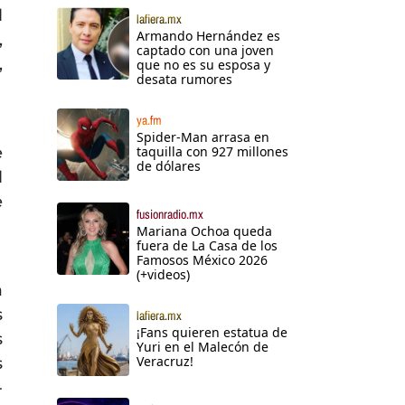
l
lafiera.mx
Armando Hernández es
,
captado con una joven
,
que no es su esposa y
desata rumores
ya.fm
Spider-Man arrasa en
e
taquilla con 927 millones
de dólares
l
e
fusionradio.mx
Mariana Ochoa queda
fuera de La Casa de los
Famosos México 2026
(+videos)
a
s
lafiera.mx
¡Fans quieren estatua de
s
Yuri en el Malecón de
Veracruz!
s
-