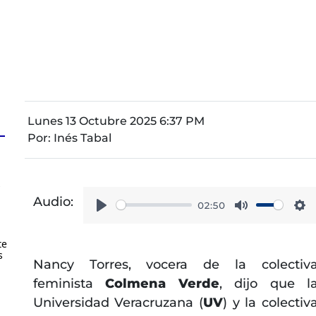
Lunes 13 Octubre 2025 6:37 PM
Por:
Inés Tabal
s
Audio:
02:50
Play
Mute
Se
te
s
Nancy Torres, vocera de la colectiv
feminista
Colmena Verde
, dijo que l
Universidad Veracruzana (
UV
) y la colectiv