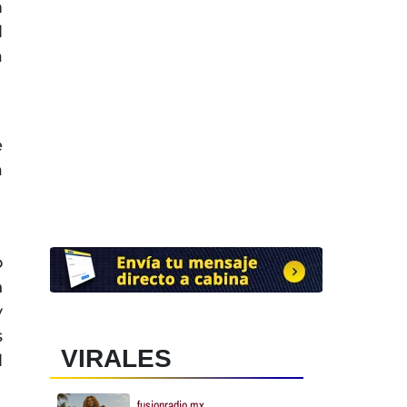
n
l
a
e
a
o
n
y
s
VIRALES
l
fusionradio.mx