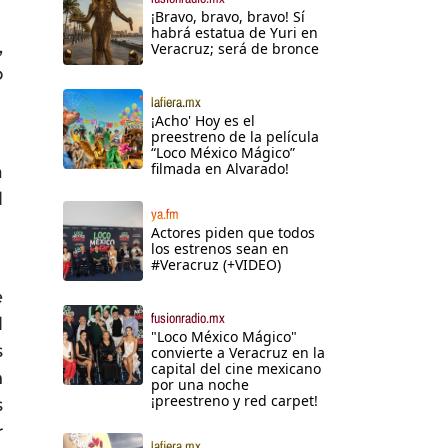
¡Bravo, bravo, bravo! Sí
habrá estatua de Yuri en
,
Veracruz; será de bronce
o
lafiera.mx
¡Acho' Hoy es el
preestreno de la película
“Loco México Mágico”
filmada en Alvarado!
a
l
ya.fm
Actores piden que todos
los estrenos sean en
#Veracruz (+VIDEO)
e
fusionradio.mx
l
"Loco México Mágico"
s
convierte a Veracruz en la
capital del cine mexicano
n
por una noche
¡preestreno y red carpet!
s
r
lafiera.mx