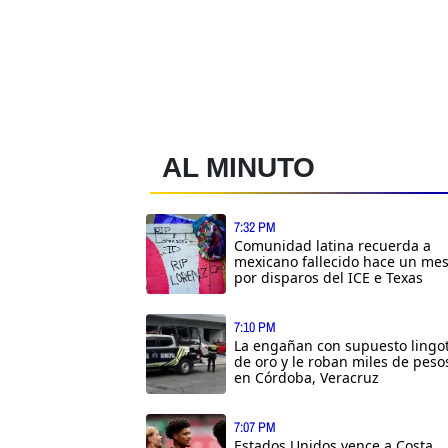
AL MINUTO
7:32 PM
Comunidad latina recuerda a
mexicano fallecido hace un me
por disparos del ICE e Texas
7:10 PM
La engañan con supuesto lingo
de oro y le roban miles de peso
en Córdoba, Veracruz
7:07 PM
Estados Unidos vence a Costa