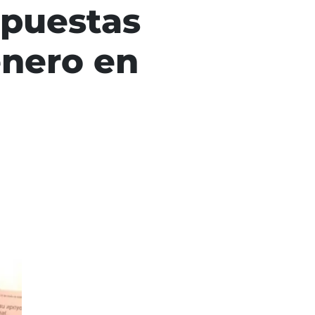
opuestas
énero en