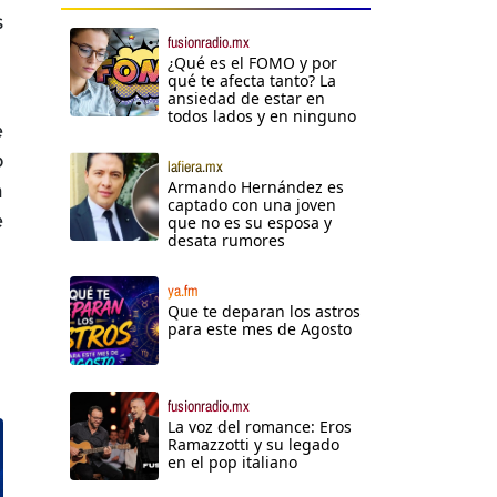
s
fusionradio.mx
¿Qué es el FOMO y por
qué te afecta tanto? La
ansiedad de estar en
todos lados y en ninguno
e
o
lafiera.mx
Armando Hernández es
a
captado con una joven
e
que no es su esposa y
desata rumores
ya.fm
Que te deparan los astros
para este mes de Agosto
fusionradio.mx
La voz del romance: Eros
Ramazzotti y su legado
en el pop italiano