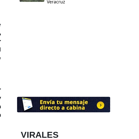
Veracruz
e
,
r
l
e
r
y
a
a
VIRALES