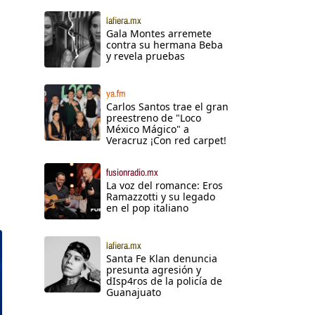
lafiera.mx
Gala Montes arremete
contra su hermana Beba
y revela pruebas
ya.fm
Carlos Santos trae el gran
preestreno de "Loco
México Mágico" a
Veracruz ¡Con red carpet!
fusionradio.mx
La voz del romance: Eros
Ramazzotti y su legado
en el pop italiano
lafiera.mx
Santa Fe Klan denuncia
presunta agresión y
dIsp4ros de la policía de
Guanajuato