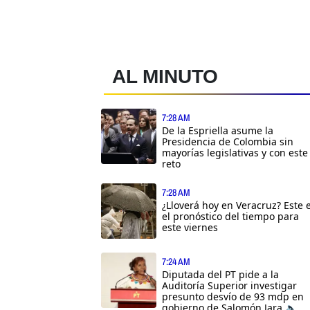
AL MINUTO
7:28 AM
De la Espriella asume la
Presidencia de Colombia sin
mayorías legislativas y con este
reto
7:28 AM
¿Lloverá hoy en Veracruz? Este 
el pronóstico del tiempo para
este viernes
7:24 AM
Diputada del PT pide a la
Auditoría Superior investigar
presunto desvío de 93 mdp en
gobierno de Salomón Jara 🔈