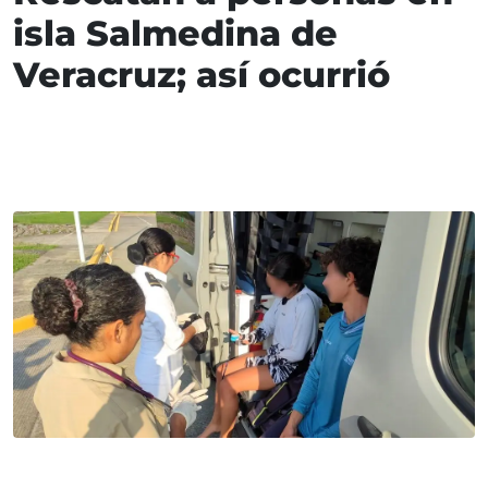
isla Salmedina de
Veracruz; así ocurrió