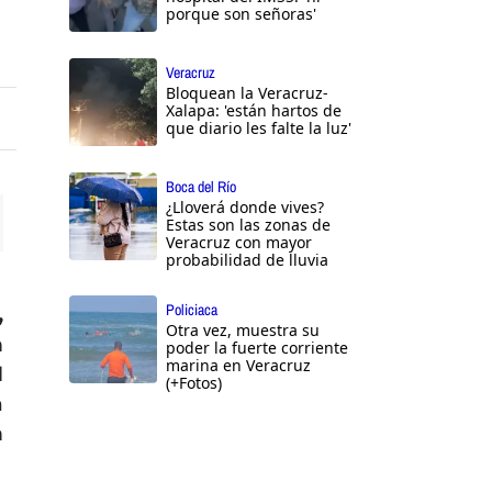
porque son señoras'
Veracruz
Bloquean la Veracruz-
Xalapa: 'están hartos de
que diario les falte la luz'
Boca del Río
¿Lloverá donde vives?
Estas son las zonas de
Veracruz con mayor
ttings
probabilidad de lluvia
Policiaca
,
Otra vez, muestra su
n
poder la fuerte corriente
marina en Veracruz
d
(+Fotos)
a
n