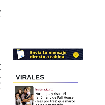
o
e
,
y
,
VIRALES
n
e
fusionradio.mx
Nostalgia y risas: El
fenómeno de Full House
(Tres por tres) que marcó
a una generación