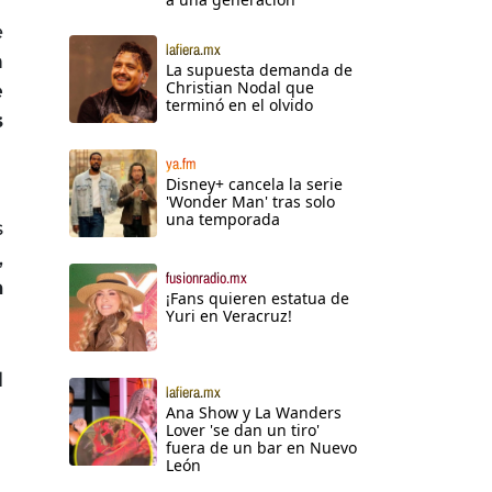
e
lafiera.mx
n
La supuesta demanda de
Christian Nodal que
e
terminó en el olvido
s
ya.fm
Disney+ cancela la serie
'Wonder Man' tras solo
una temporada
s
,
fusionradio.mx
a
¡Fans quieren estatua de
Yuri en Veracruz!
l
lafiera.mx
Ana Show y La Wanders
Lover 'se dan un tiro'
fuera de un bar en Nuevo
León