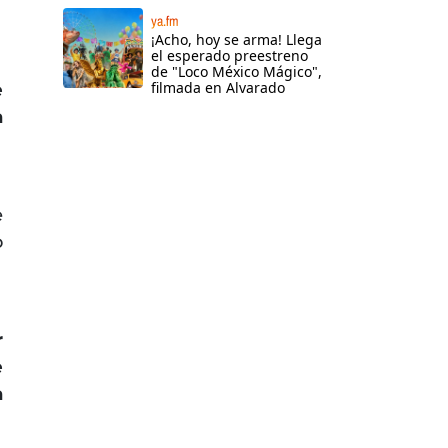
ya.fm
¡Acho, hoy se arma! Llega
el esperado preestreno
de "Loco México Mágico",
filmada en Alvarado
e
a
e
o
r
e
a