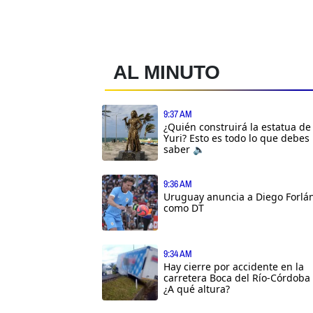
AL MINUTO
9:37 AM
¿Quién construirá la estatua de
Yuri? Esto es todo lo que debes
saber 🔈
9:36 AM
Uruguay anuncia a Diego Forlá
como DT
9:34 AM
Hay cierre por accidente en la
carretera Boca del Río-Córdoba
¿A qué altura?