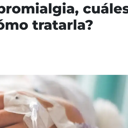
bromialgia, cuále
ómo tratarla?