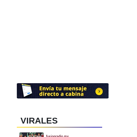
VIRALES
fusionradio.mx