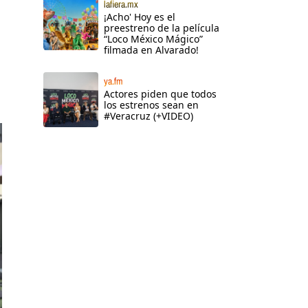
lafiera.mx
¡Acho' Hoy es el
preestreno de la película
“Loco México Mágico”
filmada en Alvarado!
ya.fm
Actores piden que todos
los estrenos sean en
#Veracruz (+VIDEO)