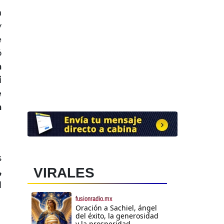
n
y
e
ó
a
i
e
a
s
VIRALES
,
d
fusionradio.mx
Oración a Sachiel, ángel
del éxito, la generosidad
y la prosperidad