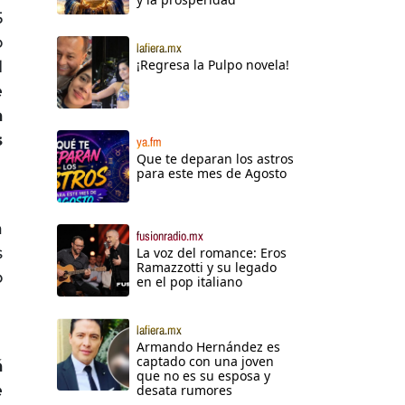
5
o
lafiera.mx
¡Regresa la Pulpo novela!
l
e
a
s
ya.fm
Que te deparan los astros
para este mes de Agosto
a
fusionradio.mx
s
La voz del romance: Eros
Ramazzotti y su legado
o
en el pop italiano
lafiera.mx
Armando Hernández es
captado con una joven
á
que no es su esposa y
e
desata rumores