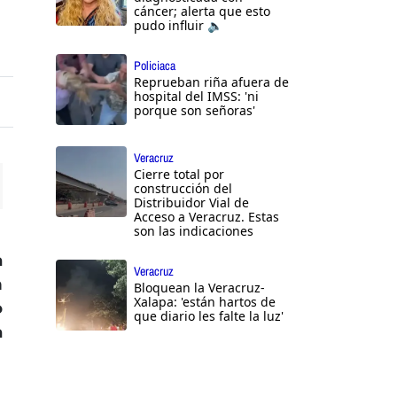
cáncer; alerta que esto
pudo influir 🔈
Policiaca
Reprueban riña afuera de
hospital del IMSS: 'ni
porque son señoras'
Veracruz
Cierre total por
construcción del
Distribuidor Vial de
ttings
Acceso a Veracruz. Estas
son las indicaciones
a
Veracruz
n
Bloquean la Veracruz-
Xalapa: 'están hartos de
o
que diario les falte la luz'
a