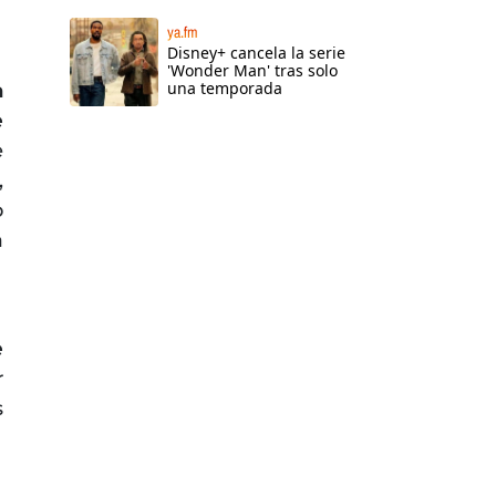
ya.fm
Disney+ cancela la serie
'Wonder Man' tras solo
una temporada
a
e
e
,
o
a
e
r
s