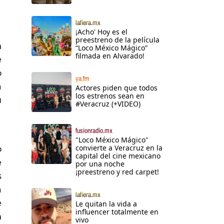
lafiera.mx
¡Acho' Hoy es el
preestreno de la película
n
“Loco México Mágico”
filmada en Alvarado!
e
o
ya.fm
a
Actores piden que todos
los estrenos sean en
u
#Veracruz (+VIDEO)
fusionradio.mx
"Loco México Mágico"
convierte a Veracruz en la
o
capital del cine mexicano
e
por una noche
¡preestreno y red carpet!
s
a
lafiera.mx
e
Le quitan la vida a
influencer totalmente en
n
vivo