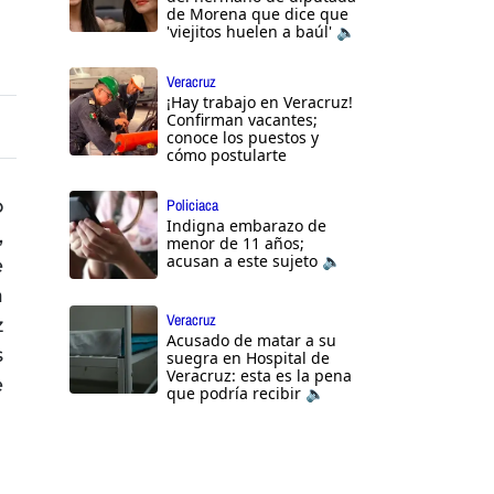
de Morena que dice que
'viejitos huelen a baúl' 🔈
Veracruz
¡Hay trabajo en Veracruz!
Confirman vacantes;
conoce los puestos y
cómo postularte
o
Policiaca
Indigna embarazo de
,
menor de 11 años;
acusan a este sujeto 🔈
e
a
Veracruz
z
Acusado de matar a su
s
suegra en Hospital de
Veracruz: esta es la pena
e
que podría recibir 🔈
,