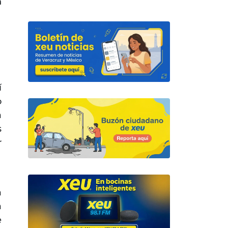
n
í
o
a
s
r
a
a
e