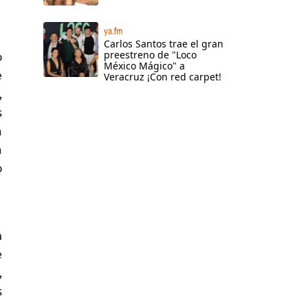
ya.fm
Carlos Santos trae el gran
preestreno de "Loco
o
México Mágico" a
e
Veracruz ¡Con red carpet!
,
s
a
a
o
n
e
,
s