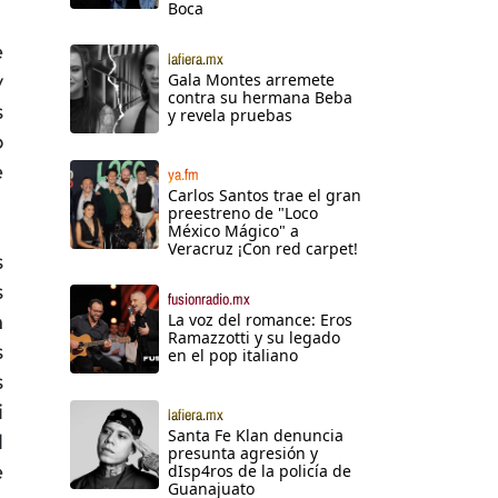
Boca
e
lafiera.mx
Gala Montes arremete
y
contra su hermana Beba
s
y revela pruebas
o
e
ya.fm
Carlos Santos trae el gran
preestreno de "Loco
México Mágico" a
Veracruz ¡Con red carpet!
s
s
fusionradio.mx
La voz del romance: Eros
n
Ramazzotti y su legado
s
en el pop italiano
s
i
lafiera.mx
Santa Fe Klan denuncia
l
presunta agresión y
e
dIsp4ros de la policía de
Guanajuato