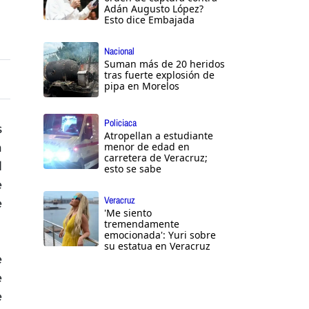
Adán Augusto López?
Esto dice Embajada
Nacional
Suman más de 20 heridos
tras fuerte explosión de
pipa en Morelos
Policiaca
s
Atropellan a estudiante
a
menor de edad en
carretera de Veracruz;
l
esto se sabe
e
Veracruz
e
'Me siento
tremendamente
emocionada': Yuri sobre
su estatua en Veracruz
e
e
e