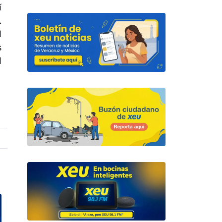
í
.
l
s
l