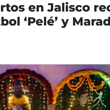
tos en Jalisco re
tbol ‘Pelé’ y Mara