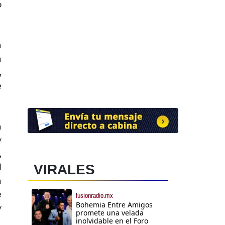
o
a
a
,
e
a
y
,
l
VIRALES
a
e
fusionradio.mx
Bohemia Entre Amigos
y
promete una velada
inolvidable en el Foro