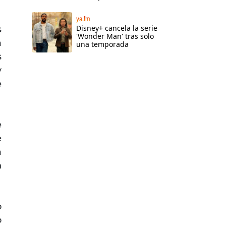
ya.fm
Disney+ cancela la serie
s
'Wonder Man' tras solo
a
una temporada
s
y
e
e
e
a
n
o
o