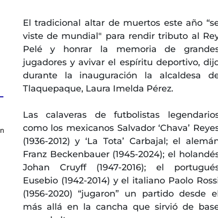
El tradicional altar de muertos este año “s
viste de mundial" para rendir tributo al Re
Pelé y honrar la memoria de grande
jugadores y avivar el espíritu deportivo, dij
durante la inauguración la alcaldesa d
Tlaquepaque, Laura Imelda Pérez.
Las calaveras de futbolistas legendario
como los mexicanos Salvador ‘Chava’ Reye
en
(1936-2012) y ‘La Tota’ Carbajal; el alemá
Franz Beckenbauer (1945-2024); el holandé
Johan Cruyff (1947-2016); el portugué
Eusebio (1942-2014) y el italiano Paolo Ross
(1956-2020) “jugaron” un partido desde e
más allá en la cancha que sirvió de bas