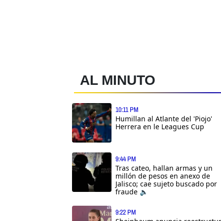
AL MINUTO
10:11 PM
Humillan al Atlante del 'Piojo'
Herrera en le Leagues Cup
9:44 PM
Tras cateo, hallan armas y un
millón de pesos en anexo de
Jalisco; cae sujeto buscado por
fraude 🔈
9:22 PM