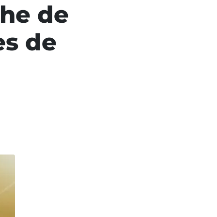
che de
es de