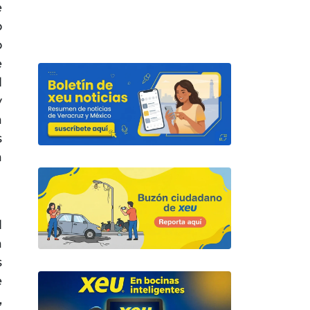
e
o
o
e
l
y
a
s
a
l
a
s
e
,