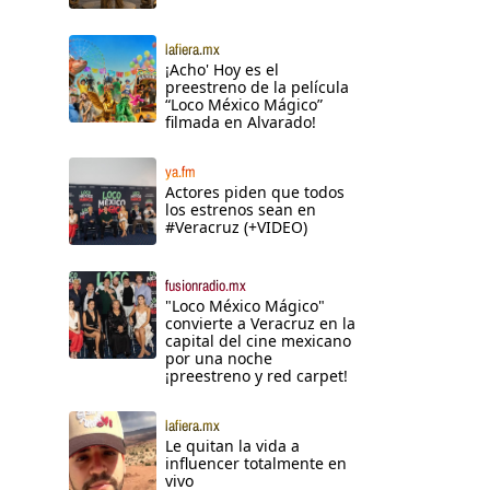
lafiera.mx
¡Acho' Hoy es el
preestreno de la película
“Loco México Mágico”
filmada en Alvarado!
ya.fm
Actores piden que todos
los estrenos sean en
#Veracruz (+VIDEO)
fusionradio.mx
"Loco México Mágico"
convierte a Veracruz en la
capital del cine mexicano
por una noche
¡preestreno y red carpet!
lafiera.mx
Le quitan la vida a
influencer totalmente en
vivo