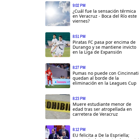
9:02 PM
¿Cuál fue la sensación térmica
en Veracruz - Boca del Río este
viernes?
8:51 PM
Piratas FC pasa por encima de
Durango y se mantiene invicto
en la Liga de Expansión
8:27 PM
Pumas no puede con Cincinnati
quedan al borde de la
eliminación en la Leagues Cup
8:23 PM
Muere estudiante menor de
edad tras ser atropellada en
carretera de Veracruz
8:12 PM
EU felicita a De la Espriella;