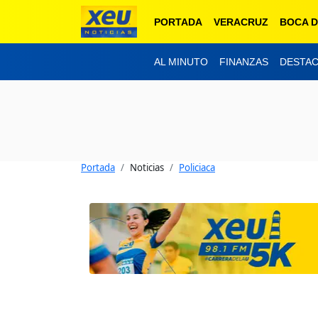
PORTADA
VERACRUZ
BOCA D
AL MINUTO
FINANZAS
DESTA
Portada
Noticias
Policiaca