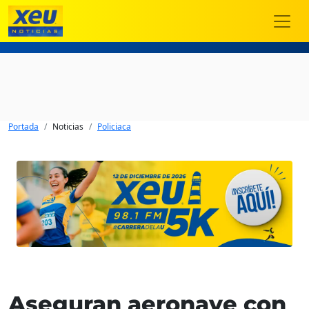
Portada
Noticias
Policiaca
Aseguran aeronave con