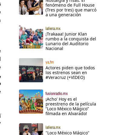
Nostalgia y risas: El
s
fenómeno de Full House
(Tres por tres) que marcó
e
a una generación
a
lafiera.mx
¡Trakaaa! Junior Klan
rumbo a la conquista del
Lunario del Auditorio
Nacional
e
l
ya.fm
e
Actores piden que todos
los estrenos sean en
,
#Veracruz (+VIDEO)
o
e
fusionradio.mx
¡Acho' Hoy es el
preestreno de la película
“Loco México Mágico”
filmada en Alvarado!
í
7
lafiera.mx
"Loco México Mágico"