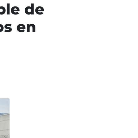
ble de
os en