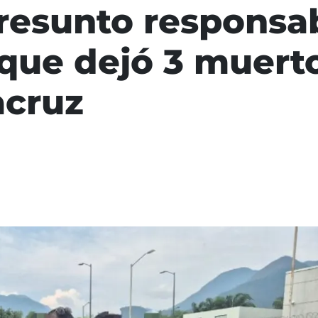
resunto responsa
que dejó 3 muert
acruz