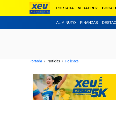
PORTADA
VERACRUZ
BOCA D
AL MINUTO
FINANZAS
DESTA
Portada
Noticias
Policiaca