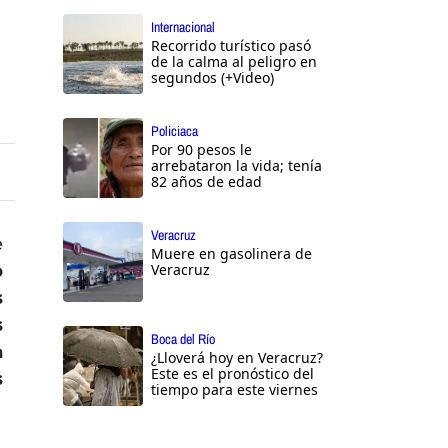
Internacional
Recorrido turístico pasó
de la calma al peligro en
segundos (+Video)
Policiaca
Por 90 pesos le
arrebataron la vida; tenía
82 años de edad
Veracruz
e
Muere en gasolinera de
o
Veracruz
s
s
Boca del Río
a
¿Lloverá hoy en Veracruz?
Este es el pronóstico del
s
tiempo para este viernes