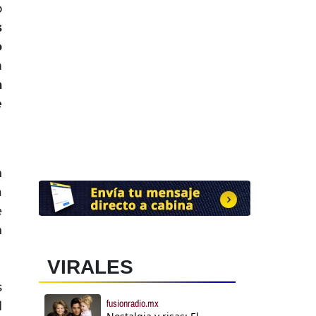
o
s
o
n
a
e
n
a
e
n
VIRALES
s
fusionradio.mx
l