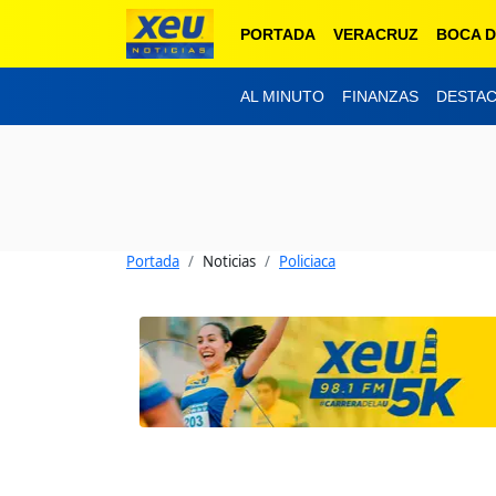
PORTADA
VERACRUZ
BOCA D
AL MINUTO
FINANZAS
DESTA
Portada
Noticias
Policiaca