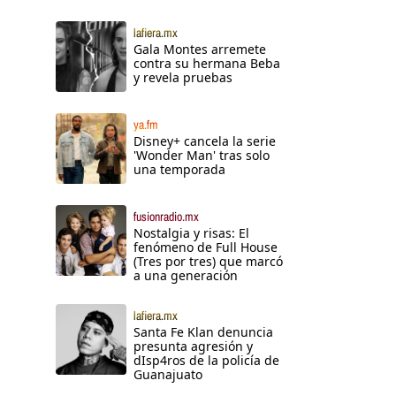
lafiera.mx
Gala Montes arremete
contra su hermana Beba
y revela pruebas
ya.fm
Disney+ cancela la serie
'Wonder Man' tras solo
una temporada
fusionradio.mx
Nostalgia y risas: El
fenómeno de Full House
(Tres por tres) que marcó
a una generación
lafiera.mx
Santa Fe Klan denuncia
presunta agresión y
dIsp4ros de la policía de
Guanajuato