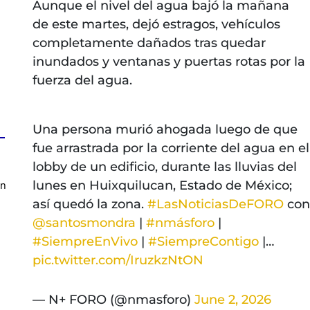
Aunque el nivel del agua bajó la mañana
de este martes, dejó estragos, vehículos
completamente dañados tras quedar
inundados y ventanas y puertas rotas por la
fuerza del agua.
Una persona murió ahogada luego de que
fue arrastrada por la corriente del agua en el
lobby de un edificio, durante las lluvias del
lunes en Huixquilucan, Estado de México;
en
así quedó la zona.
#LasNoticiasDeFORO
con
@santosmondra
|
#nmásforo
|
#SiempreEnVivo
|
#SiempreContigo
|…
pic.twitter.com/IruzkzNtON
— N+ FORO (@nmasforo)
June 2, 2026