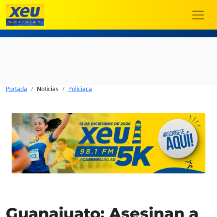
Portada
Noticias
Policiaca
Guanajuato: Asesinan a