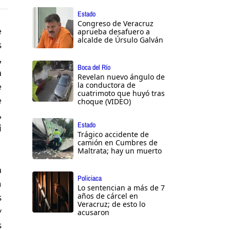
Estado
Congreso de Veracruz
e
aprueba desafuero a
alcalde de Úrsulo Galván
s
,
Boca del Río
n
Revelan nuevo ángulo de
la conductora de
e
cuatrimoto que huyó tras
e
choque (VIDEO)
,
Estado
i
Trágico accidente de
camión en Cumbres de
Maltrata; hay un muerto
n
Policiaca
a
Lo sentencian a más de 7
años de cárcel en
s
Veracruz; de esto lo
y
acusaron
s