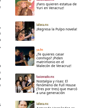
e
¡Fans quieren estatua de
e
Yuri en Veracruz!
lafiera.mx
,
¡Regresa la Pulpo novela!
s
n
,
ya.fm
¿Te quieres casar
conmigo? ¡Piden
matrimonio en el
n
Malecón de Veracruz!
a
fusionradio.mx
o
Nostalgia y risas: El
e
fenómeno de Full House
(Tres por tres) que marcó
a una generación
lafiera.mx
s