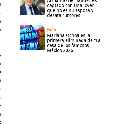
Armando Hernández es
e
captado con una joven
que no es su esposa y
.
desata rumores
n
n
ya.fm
Mariana Ochoa es la
primera eliminada de "La
casa de los famosos
México 2026
s
n
ó
n
a
a
e
n
s