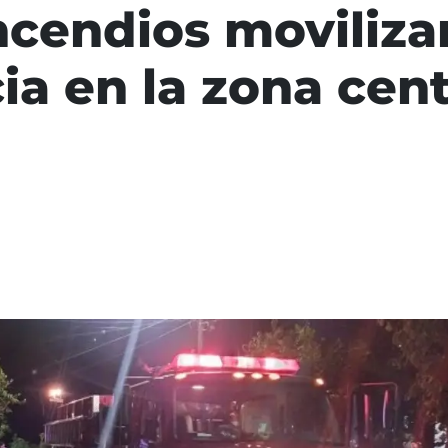
ncendios moviliza
a en la zona cen