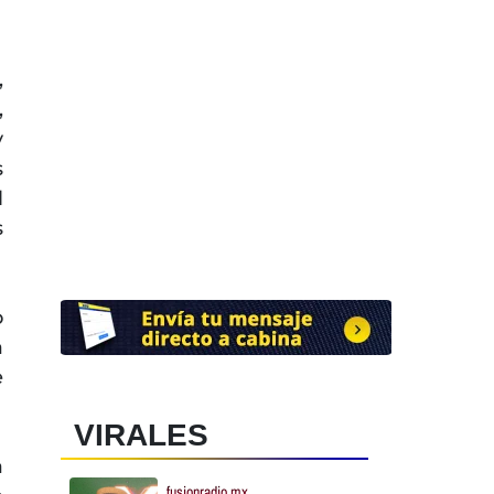
,
,
y
s
l
s
o
a
e
VIRALES
a
fusionradio.mx