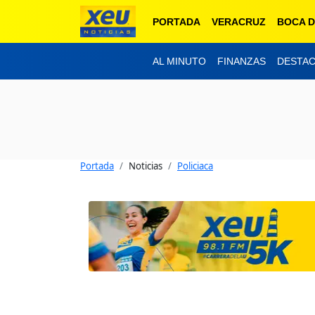
PORTADA
VERACRUZ
BOCA D
AL MINUTO
FINANZAS
DESTA
Portada
Noticias
Policiaca