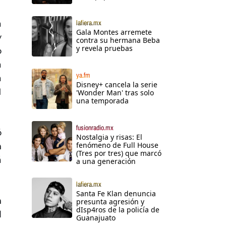
a
lafiera.mx
Gala Montes arremete
y
contra su hermana Beba
y revela pruebas
o
a
ya.fm
a
Disney+ cancela la serie
1
'Wonder Man' tras solo
una temporada
fusionradio.mx
ó
Nostalgia y risas: El
fenómeno de Full House
n
(Tres por tres) que marcó
á
a una generación
lafiera.mx
Santa Fe Klan denuncia
n
presunta agresión y
dIsp4ros de la policía de
l
Guanajuato