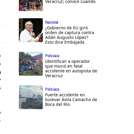
Veracruz; conoce cuándo
Nacional
¿Gobierno de EU giró
orden de captura contra
Adán Augusto López?
Esto dice Embajada
e
Policiaca
Identifican a operador
e
que murió en fatal
accidente en autopista de
a
Veracruz
r
e
Policiaca
Fuerte accidente en
bulevar Ávila Camacho de
Boca del Río
e
–