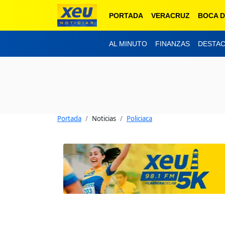
PORTADA
VERACRUZ
BOCA D
AL MINUTO
FINANZAS
DESTA
Portada
Noticias
Policiaca