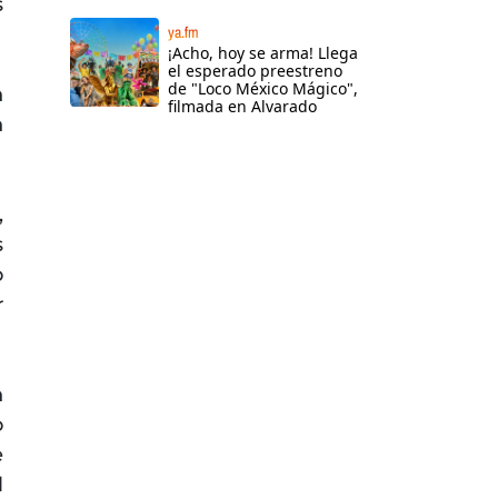
s
ya.fm
¡Acho, hoy se arma! Llega
el esperado preestreno
de "Loco México Mágico",
n
filmada en Alvarado
n
,
s
o
r
n
o
e
l