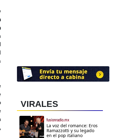
e
a
a
n
l
l
a
e
e
o
VIRALES
e
n
fusionradio.mx
La voz del romance: Eros
,
Ramazzotti y su legado
en el pop italiano