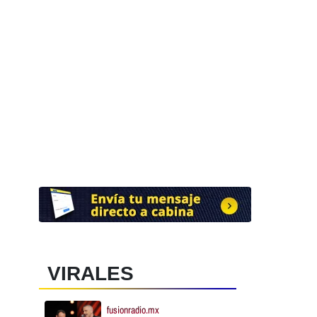
VIRALES
fusionradio.mx