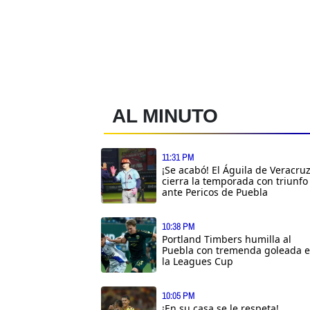
AL MINUTO
11:31 PM
¡Se acabó! El Águila de Veracru
cierra la temporada con triunfo
ante Pericos de Puebla
10:38 PM
Portland Timbers humilla al
Puebla con tremenda goleada 
la Leagues Cup
10:05 PM
¡En su casa se le respeta!