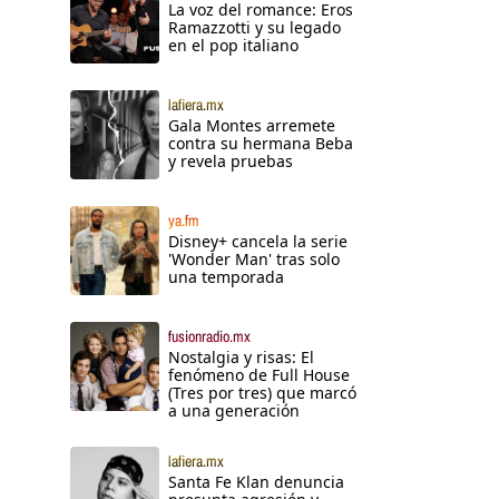
La voz del romance: Eros
Ramazzotti y su legado
en el pop italiano
lafiera.mx
Gala Montes arremete
contra su hermana Beba
y revela pruebas
ya.fm
Disney+ cancela la serie
'Wonder Man' tras solo
una temporada
fusionradio.mx
Nostalgia y risas: El
fenómeno de Full House
(Tres por tres) que marcó
a una generación
lafiera.mx
Santa Fe Klan denuncia