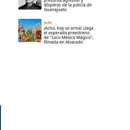
presunta agresión y
dIsp4ros de la policía de
Guanajuato
ya.fm
¡Acho, hoy se arma! Llega
el esperado preestreno
de "Loco México Mágico",
filmada en Alvarado