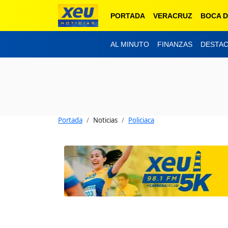
PORTADA
VERACRUZ
BOCA D
AL MINUTO
FINANZAS
DESTA
Portada
Noticias
Policiaca