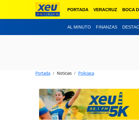
PORTADA
VERACRUZ
BOCA D
AL MINUTO
FINANZAS
DESTA
Portada
Noticias
Policiaca