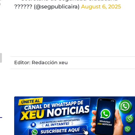
n
????‍?? (@segpublicaira)
August 6, 2025
Editor: Redacción xeu