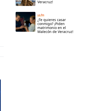
Veracruz!
ya.fm
¿Te quieres casar
conmigo? ¡Piden
matrimonio en el
Malecón de Veracruz!