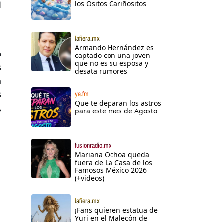
los Ositos Cariñositos
l
lafiera.mx
Armando Hernández es
ó
captado con una joven
que no es su esposa y
s
desata rumores
n
s
ya.fm
Que te deparan los astros
,
para este mes de Agosto
fusionradio.mx
Mariana Ochoa queda
fuera de La Casa de los
Famosos México 2026
(+videos)
lafiera.mx
¡Fans quieren estatua de
Yuri en el Malecón de