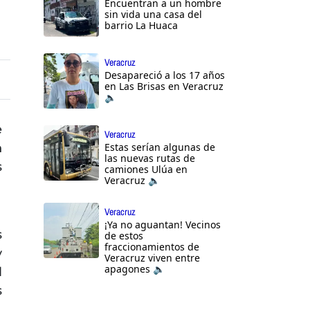
Encuentran a un hombre
sin vida una casa del
barrio La Huaca
Veracruz
Desapareció a los 17 años
en Las Brisas en Veracruz
🔈
e
Veracruz
n
Estas serían algunas de
las nuevas rutas de
s
camiones Ulúa en
Veracruz 🔈
Veracruz
¡Ya no aguantan! Vecinos
s
de estos
fraccionamientos de
y
Veracruz viven entre
apagones 🔈
l
s