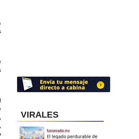
a
s
e
s
d
e
VIRALES
,
,
fusionradio.mx
o
El legado perdurable de