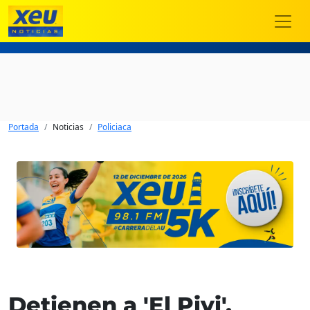
Portada
Noticias
Policiaca
Detienen a 'El Piyi',