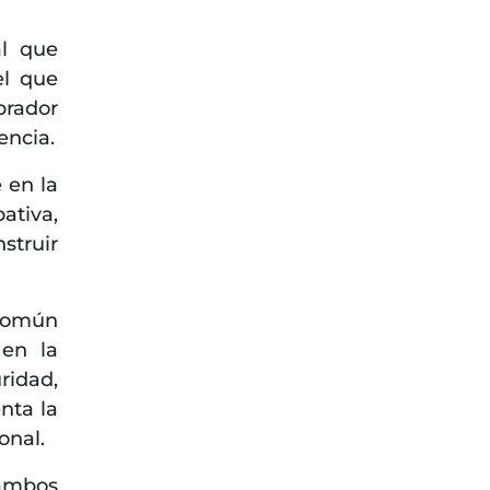
al que
el que
brador
encia.
 en la
ativa,
struir
 común
 en la
ridad,
nta la
onal.
ambos