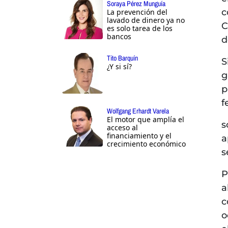
Soraya Pérez Munguía
c
La prevención del
lavado de dinero ya no
C
es solo tarea de los
bancos
d
Tito Barquín
S
¿Y si sí?
g
p
f
Wolfgang Erhardt Varela
El motor que amplía el
s
acceso al
financiamiento y el
a
crecimiento económico
s
P
a
c
o