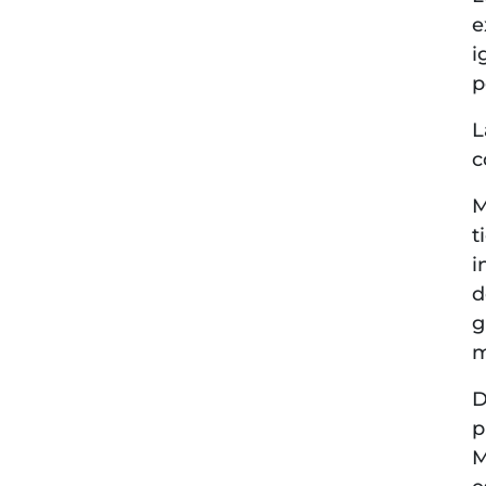
e
i
p
L
c
M
t
i
d
g
m
D
p
M