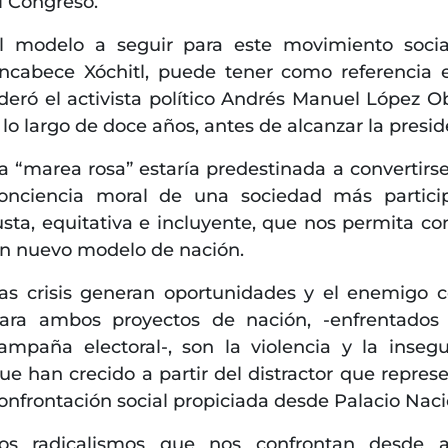
l Congreso.
l modelo a seguir para este movimiento soci
ncabece Xóchitl, puede tener como referencia 
ideró el activista político Andrés Manuel López O
 lo largo de doce años, antes de alcanzar la presid
a “marea rosa” estaría predestinada a convertirse
onciencia moral de una sociedad más particip
usta, equitativa e incluyente, que nos permita con
n nuevo modelo de nación.
as crisis generan oportunidades y el enemigo
ara ambos proyectos de nación, -enfrentados
ampaña electoral-, son la violencia y la insegu
ue han crecido a partir del distractor que represe
onfrontación social propiciada desde Palacio Naci
os radicalismos que nos confrontan desde 