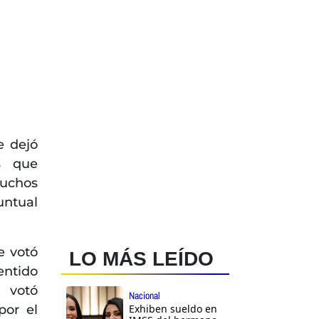
e dejó
s que
muchos
untual
e votó
LO MÁS LEÍDO
ntido
o votó
Nacional
por el
Exhiben sueldo en