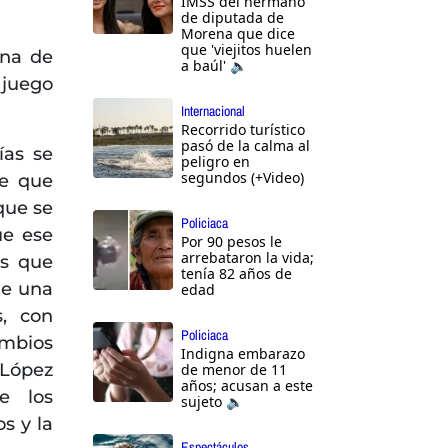
IMSS del hermano
de diputada de
Morena que dice
que 'viejitos huelen
una de
a baúl' 🔈
 juego
Internacional
Recorrido turístico
pasó de la calma al
ías se
peligro en
segundos (+Video)
te que
que se
Policiaca
ue ese
Por 90 pesos le
arrebataron la vida;
os que
tenía 82 años de
de una
edad
s, con
Policiaca
mbios
Indigna embarazo
 López
de menor de 11
años; acusan a este
de los
sujeto 🔈
s y la
Espectáculos