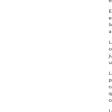
e
E
e
l
a
L
c
j
u
L
p
c
q
c
L