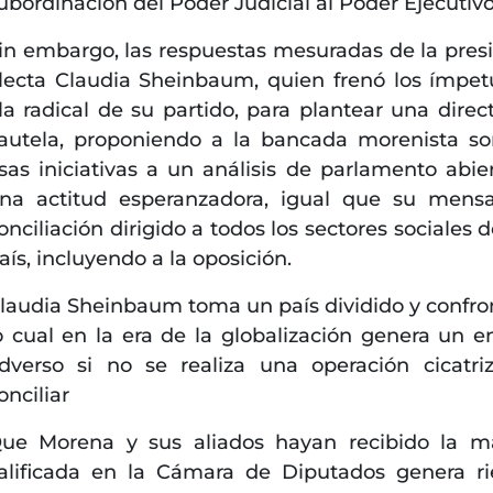
ubordinación del Poder Judicial al Poder Ejecutivo
in embargo, las respuestas mesuradas de la pres
lecta Claudia Sheinbaum, quien frenó los ímpet
la radical de su partido, para plantear una direct
autela, proponiendo a la bancada morenista s
sas iniciativas a un análisis de parlamento abier
na actitud esperanzadora, igual que su mens
onciliación dirigido a todos los sectores sociales 
aís, incluyendo a la oposición.
laudia Sheinbaum toma un país dividido y confro
o cual en la era de la globalización genera un e
dverso si no se realiza una operación cicatri
onciliar
ue Morena y sus aliados hayan recibido la m
alificada en la Cámara de Diputados genera ri