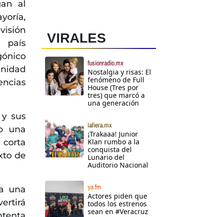
gan al
yoría,
visión
VIRALES
 país
gónico
fusionradio.mx
nidad
Nostalgia y risas: El
fenómeno de Full
ncias
House (Tres por
tres) que marcó a
una generación
 y sus
lafiera.mx
do una
¡Trakaaa! Junior
 corta
Klan rumbo a la
conquista del
xto de
Lunario del
Auditorio Nacional
ya.fm
ta una
Actores piden que
ertirá
todos los estrenos
sean en #Veracruz
ntenta