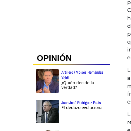
p
C
h
d
p
q
i
OPINIÓN
e
L
Artillero / Moisés Hernández
a
Yoldi
¿Quién decide la
m
verdad?
f
e
Juan José Rodríguez Prats
El dedazo evoluciona
L
r
e