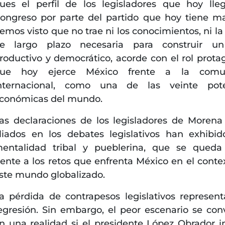
ues el perfil de los legisladores que hoy lle
ongreso por parte del partido que hoy tiene ma
emos visto que no trae ni los conocimientos, ni la 
e largo plazo necesaria para construir un
roductivo y democrático, acorde con el rol prota
ue hoy ejerce México frente a la comu
nternacional, como una de las veinte pote
conómicas del mundo.
as declaraciones de los legisladores de Morena
liados en los debates legislativos han exhibi
entalidad tribal y pueblerina, que se queda
rente a los retos que enfrenta México en el conte
ste mundo globalizado.
a pérdida de contrapesos legislativos represen
egresión. Sin embargo, el peor escenario se conv
n una realidad si el presidente López Obrador i