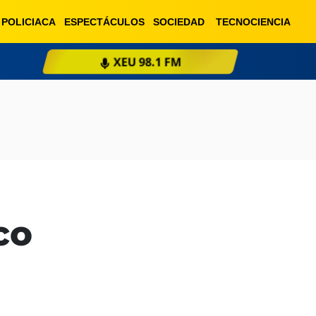
POLICIACA
ESPECTÁCULOS
SOCIEDAD
TECNOCIENCIA
XEU 98.1 FM
ESCU
co