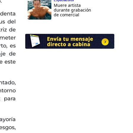
.
Muere artista
durante grabación
identa
de comercial
us del
riz de
ometer
to, es
aje de
de este
ntado,
ntorno
z para
ayoría
esgos,