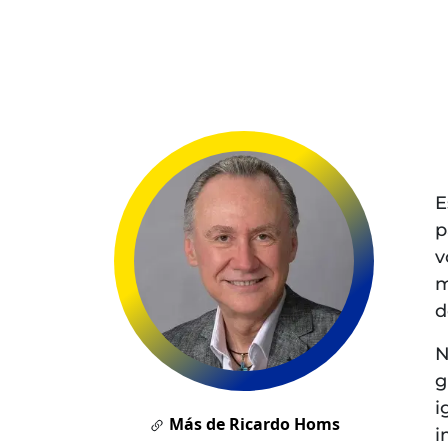
E
p
v
m
d
N
g
i
Más de Ricardo Homs
i