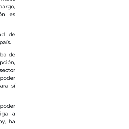
bargo,
ón es
tad de
país.
mba de
pción,
sector
poder
ara sí
 poder
aiga a
oy, ha