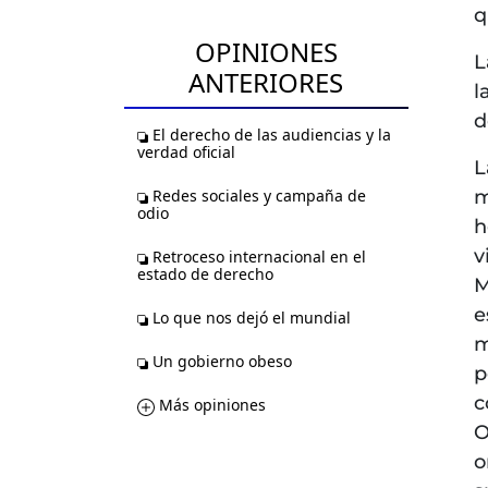
q
OPINIONES
L
ANTERIORES
l
d
El derecho de las audiencias y la
verdad oficial
L
Redes sociales y campaña de
m
odio
h
v
Retroceso internacional en el
estado de derecho
M
e
Lo que nos dejó el mundial
m
Un gobierno obeso
p
c
Más opiniones
O
o