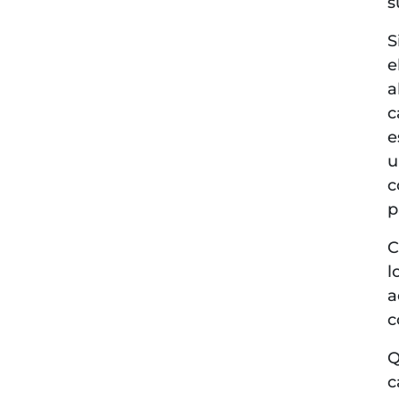
s
S
e
a
c
e
u
c
p
C
l
a
c
Q
c