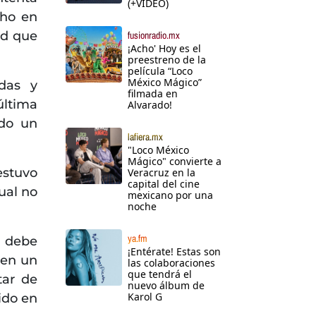
(+VIDEO)
cho en
ad que
fusionradio.mx
¡Acho' Hoy es el
preestreno de la
película “Loco
México Mágico”
das y
filmada en
última
Alvarado!
ido un
lafiera.mx
"Loco México
Mágico" convierte a
stuvo
Veracruz en la
capital del cine
ual no
mexicano por una
noche
ya.fm
, debe
¡Entérate! Estas son
 en un
las colaboraciones
que tendrá el
tar de
nuevo álbum de
Karol G
ido en