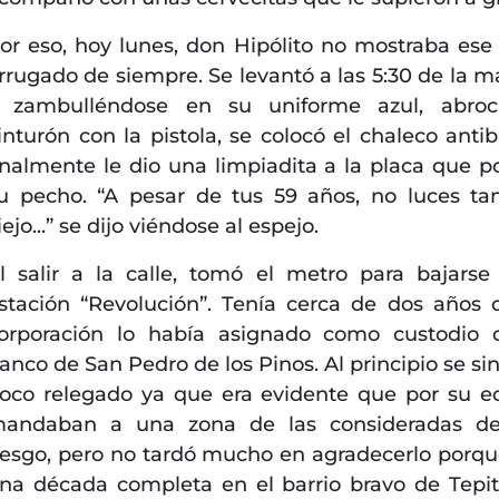
or eso, hoy lunes, don Hipólito no mostraba ese 
rrugado de siempre. Se levantó a las 5:30 de la 
 zambulléndose en su uniforme azul, abroc
inturón con la pistola, se colocó el chaleco antib
inalmente le dio una limpiadita a la placa que p
u pecho. “A pesar de tus 59 años, no luces ta
iejo...” se dijo viéndose al espejo.
l salir a la calle, tomó el metro para bajarse
stación “Revolución”. Tenía cerca de dos años 
orporación lo había asignado como custodio
anco de San Pedro de los Pinos. Al principio se sin
oco relegado ya que era evidente que por su e
andaban a una zona de las consideradas de
iesgo, pero no tardó mucho en agradecerlo porque
na década completa en el barrio bravo de Tepit