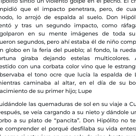
ipólito sintió un violento golpe en el pecho. El c
mpidió que el impacto penetrara, pero, de cua
odo, lo arrojó de espalda al suelo. Don Hipól
entó y tras un segundo impacto, como ráfag
golparon en su mente imágenes de toda su 
ueron segundos, pero ahí estaba él de niño com
n globo en la feria del pueblo; al fondo, la rueda
ortuna giraba dejando estelas multicolores. 
estido con una corbata color vino que le estrang
bservaba el tono ocre que lucía la espalda de 
ientras caminaba al altar, en el día de su bo
acimiento de su primer hijo; Lupe
uidándole las quemaduras de sol en su viaje a Cu
espués, se veía cargando a su nieto y dándole u
orbo a su plato de “pancita”. Don Hipólito no t
e comprender el porqué desfilaba su vida enter