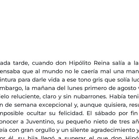
ada tarde, cuando don Hipólito Reina salía a la 
ensaba que al mundo no le caería mal una man
intura para darle vida a ese tono gris que solía luc
mbargo, la mañana del lunes primero de agosto 
ielo reluciente, claro y sin nubarrones. Había ten
in de semana excepcional y, aunque quisiera, res
mposible ocultar su felicidad. El sábado por fi
onocer a Juventino, su pequeño nieto de tres añ
eía con gran orgullo y un silente agradecimiento 
or él, su hija llegó a superar el que don Hipól