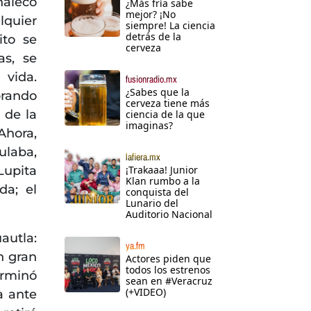
haleco
¿Más fría sabe
mejor? ¡No
lquier
siempre! La ciencia
detrás de la
ito se
cerveza
as, se
vida.
fusionradio.mx
¿Sabes que la
prando
cerveza tiene más
 de la
ciencia de la que
imaginas?
Ahora,
ulaba,
lafiera.mx
Lupita
¡Trakaaa! Junior
Klan rumbo a la
da; el
conquista del
Lunario del
Auditorio Nacional
autla:
ya.fm
n gran
Actores piden que
todos los estrenos
erminó
sean en #Veracruz
(+VIDEO)
a ante