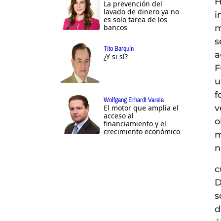
H
La prevención del
lavado de dinero ya no
i
es solo tarea de los
bancos
m
s
Tito Barquín
a
¿Y si sí?
F
u
f
Wolfgang Erhardt Varela
v
El motor que amplía el
acceso al
o
financiamiento y el
crecimiento económico
m
n
c
D
s
d