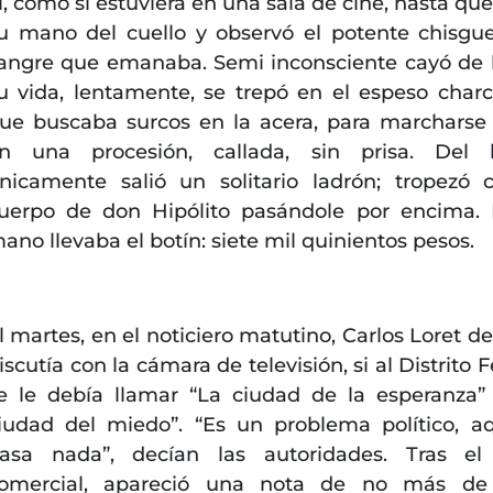
l, como si estuviera en una sala de cine, hasta que
u mano del cuello y observó el potente chisgu
angre que emanaba. Semi inconsciente cayó de 
u vida, lentamente, se trepó en el espeso charc
ue buscaba surcos en la acera, para marchars
n una procesión, callada, sin prisa. Del 
nicamente salió un solitario ladrón; tropezó 
uerpo de don Hipólito pasándole por encima.
ano llevaba el botín: siete mil quinientos pesos.
l martes, en el noticiero matutino, Carlos Loret de
iscutía con la cámara de televisión, si al Distrito 
e le debía llamar “La ciudad de la esperanza”
iudad del miedo”. “Es un problema político, a
asa nada”, decían las autoridades. Tras el
omercial, apareció una nota de no más de