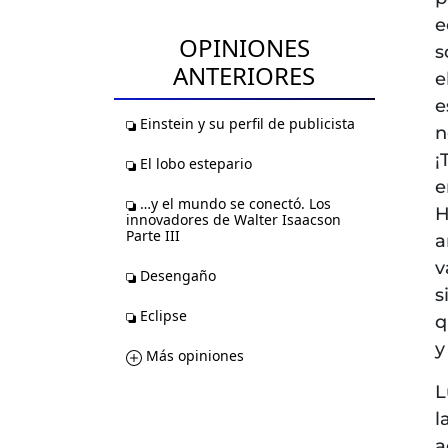
e
OPINIONES
s
ANTERIORES
e
e
Einstein y su perfil de publicista
n
¡
El lobo estepario
e
…y el mundo se conectó. Los
H
innovadores de Walter Isaacson
Parte III
a
v
Desengaño
s
Eclipse
q
y
Más opiniones
L
l
a