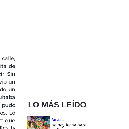
calle,
ita de
ir. Sin
vio un
ido un
ultaba
LO MÁS LEÍDO
n pudo
os. Lo
Veracruz
ya que
Ya hay fecha para
ito la