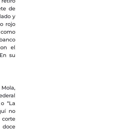
 retiró
ete de
lado y
o rojo
e como
banco
con el
 En su
 Mola,
Federal
 o “La
quí no
 corte
 doce