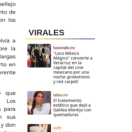
ellejo
nto de
on los
VIRALES
lvía a
fusionradio.mx
bre la
"Loco México
largas
Mágico" convierte a
Veracruz en la
rto en
capital del cine
erente
mexicano por una
noche ¡preestreno
y red carpet!
e que
lafiera.mx
El tratamiento
. Los
estético que dejó a
s para
Galilea Montijo con
quemaduras
an sus
 y don
ya.fm