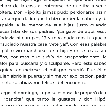
chara de la casa al enterarse de que iba a ser
oltera. Don Hipólito jamás pudo perdonarse así
l arranque de ira que lo hizo perder la cabeza y da
spalda a la menor de sus hijas, justo cuan
ecesitaba de sus padres. “¡Lárgate de aquí, escu
Todavía ni cumples 19 y mira nada más tu gracia
nsuciado nuestra casa, vete ya!”. Con esas palabr
ipólito vio marcharse a su hija y en estos casi 
ños, por más que sufría de arrepentimiento, le
alor para buscarla y disculparse. Pero este sábad
iquiera anunciarse, el milagro ocurrió. Fue él
uien abrió la puerta y sin mayor explicación, padre
 nieto, se abrazaron felices del encuentro.
uego, el domingo, Lupe su esposa, le preparó de
a “pancita” que tanto le gustaba y don Hipól
compañó con unas cervecitas que le supieron a gl