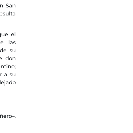
en San
esulta
que el
e las
 de su
ue don
ntino;
r a su
ejado
.
ñero–.