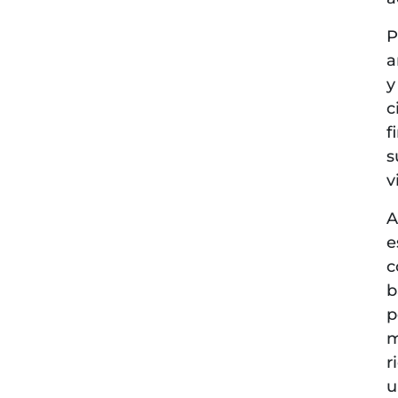
P
a
y
c
f
s
v
A
e
c
b
p
m
r
u