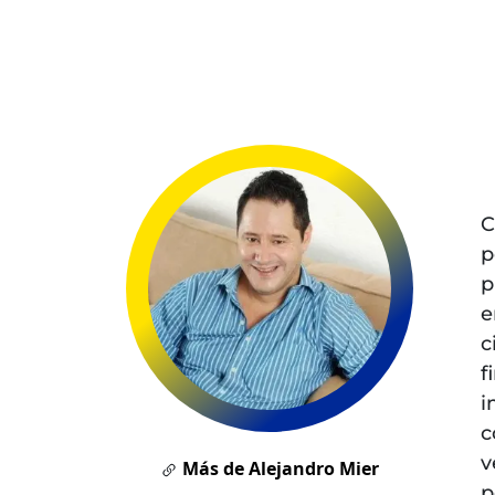
C
p
p
e
c
f
i
c
v
Más de Alejandro Mier
p