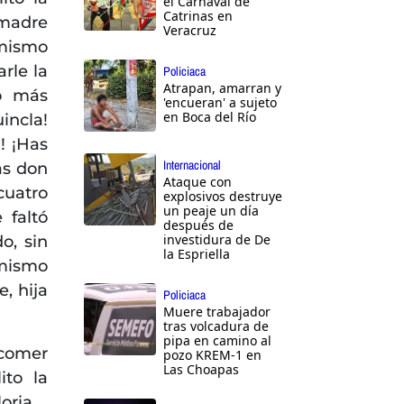
el Carnaval de
Catrinas en
 madre
Veracruz
 mismo
rle la
Policiaca
Atrapan, amarran y
do más
'encueran' a sujeto
en Boca del Río
incla!
! ¡Has
Internacional
as don
Ataque con
cuatro
explosivos destruye
un peaje un día
 faltó
después de
investidura de De
o, sin
la Espriella
 mismo
, hija
Policiaca
Muere trabajador
tras volcadura de
pipa en camino al
 comer
pozo KREM-1 en
Las Choapas
ito la
oria.