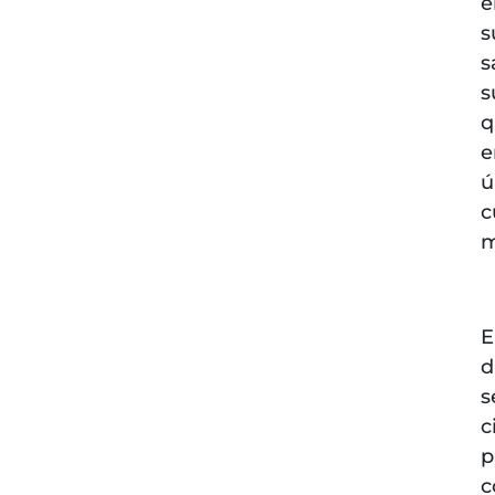
é
s
s
s
q
e
ú
c
m
E
d
s
c
p
c