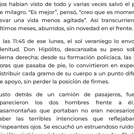
jos habían visto de todo y varias veces salvó el p
e milagro. “Es mejor”, pensó, “creo que es mome
levar una vida menos agitada”. Así transcurrier
ltimos meses, aburridos, sin novedad en el frente.
 las 11:45 de ese lunes, el sol veraniego lo envo
lenitud. Don Hipólito, descansaba su peso so
ierna derecha; desde su formación policíaca, las 
oras que pasaba de pie, lo convirtieron en expe
istribuir cada gramo de su cuerpo a un punto dif
e apoyo, sin perder la posición de firmes.
usto detrás de un camión de pasajeros, fu
parecieron los dos hombres frente a él
asamontañas que portaban no eran necesario
aber las terribles intenciones que reflejab
hispeantes ojos. Se escuchó un estruendoso ruido