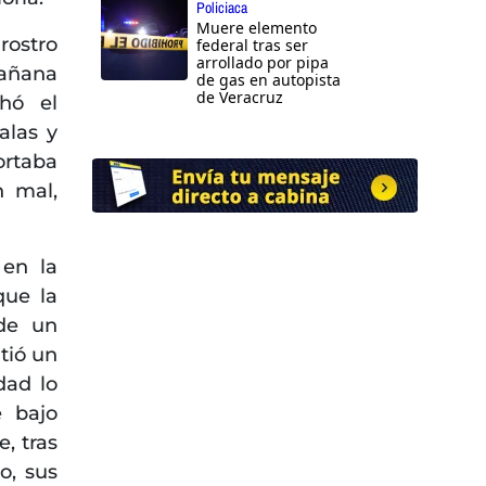
Policiaca
Muere elemento
rostro
federal tras ser
arrollado por pipa
mañana
de gas en autopista
de Veracruz
hó el
alas y
ortaba
n mal,
 en la
que la
 de un
tió un
dad lo
 bajo
, tras
o, sus