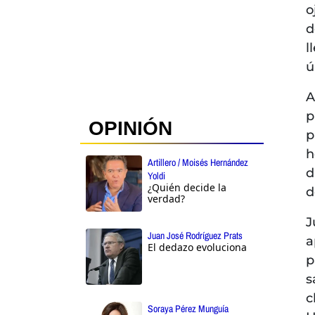
o
d
l
ú
A
p
OPINIÓN
p
h
Artillero / Moisés Hernández
d
Yoldi
¿Quién decide la
d
verdad?
J
Juan José Rodríguez Prats
a
El dedazo evoluciona
p
s
c
Soraya Pérez Munguía