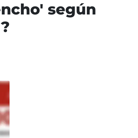
encho' según
U?