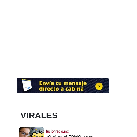
VIRALES
fusionradio.mx
¿Qué es el FOMO y por