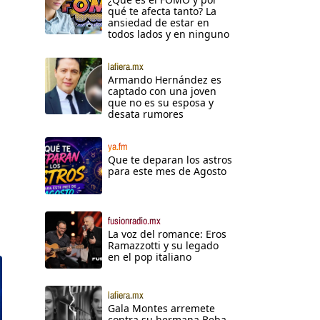
qué te afecta tanto? La
ansiedad de estar en
todos lados y en ninguno
lafiera.mx
Armando Hernández es
captado con una joven
que no es su esposa y
desata rumores
ya.fm
Que te deparan los astros
para este mes de Agosto
fusionradio.mx
La voz del romance: Eros
Ramazzotti y su legado
en el pop italiano
lafiera.mx
Gala Montes arremete
contra su hermana Beba