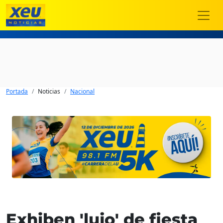
Portada
Noticias
Nacional
Exhiben 'lujo' de fiesta