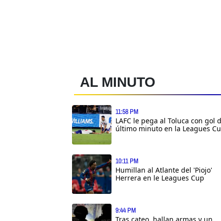
AL MINUTO
11:58 PM
LAFC le pega al Toluca con gol 
último minuto en la Leagues C
10:11 PM
Humillan al Atlante del 'Piojo'
Herrera en le Leagues Cup
9:44 PM
Tras cateo, hallan armas y un