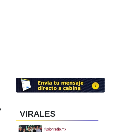
ó
VIRALES
fusionradio.mx