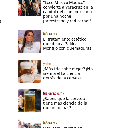
"Loco México Mágico"
convierte a Veracruz en la
capital del cine mexicano
por una noche
s
¡preestreno y red carpet!
lafiera.mx
El tratamiento estético
que dejó a Galilea
Montijo con quemaduras
ya.fm
¿Más fría sabe mejor? ¡No
siempre! La ciencia
detrás de la cerveza
fusionradio.mx
¿Sabes que la cerveza
tiene más ciencia de la
que imaginas?
lafiera.mx