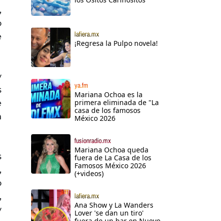
,
o
lafiera.mx
e
¡Regresa la Pulpo novela!
y
ya.fm
s
Mariana Ochoa es la
e
primera eliminada de "La
casa de los famosos
n
México 2026
fusionradio.mx
Mariana Ochoa queda
s
fuera de La Casa de los
Famosos México 2026
,
(+videos)
o
,
lafiera.mx
Ana Show y La Wanders
y
Lover 'se dan un tiro'
fuera de un bar en Nuevo