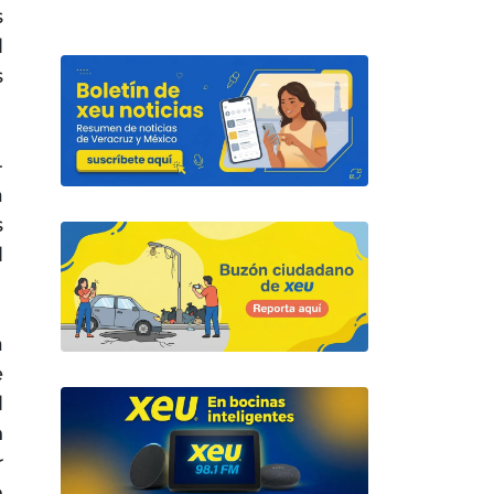
s
l
s
-
a
s
l
a
e
l
n
r
n