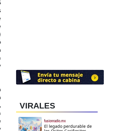
5
s
e
e
)
ó
n
a
y
n
n
VIRALES
,
a
e
fusionradio.mx
El legado perdurable de
y
los Ositos Cariñositos