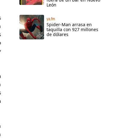
León
s
ya.fm
Spider-Man arrasa en
a
taquilla con 927 millones
s
de dólares
o
y
n
a
s
n
a
a