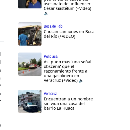
asesinato del influencer
César Gastélum (+Video)
🔈
Boca del Río
Chocan camiones en Boca
del Río (+VIDEO)
l
Policiaca
l
Así pudo más 'una señal
obscena' que el
n
razonamiento frente a
una gasolinera en
a
Veracruz (+Video) 🔈
y
n
Veracruz
Encuentran a un hombre
r
sin vida una casa del
barrio La Huaca
n