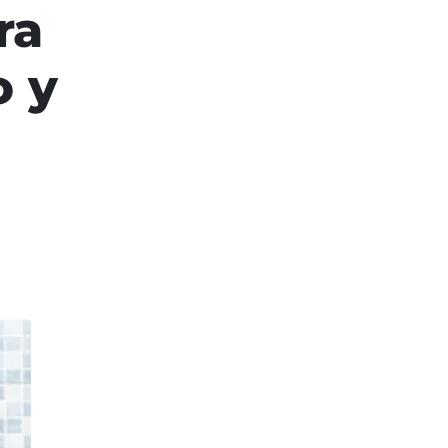
ra
o y