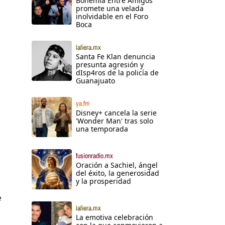
Bohemia Entre Amigos
promete una velada
inolvidable en el Foro
Boca
lafiera.mx
Santa Fe Klan denuncia
presunta agresión y
dIsp4ros de la policía de
Guanajuato
ya.fm
Disney+ cancela la serie
'Wonder Man' tras solo
una temporada
fusionradio.mx
Oración a Sachiel, ángel
del éxito, la generosidad
y la prosperidad
e
lafiera.mx
La emotiva celebración