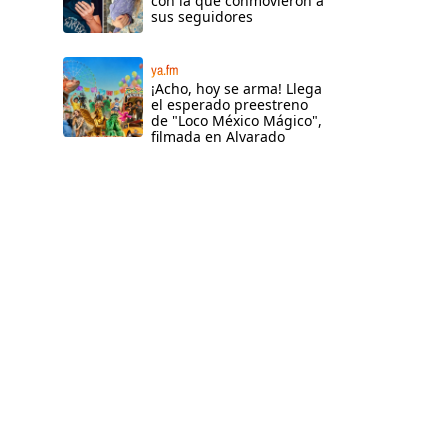
con la que conmovieron a
sus seguidores
ya.fm
l
¡Acho, hoy se arma! Llega
el esperado preestreno
de "Loco México Mágico",
filmada en Alvarado