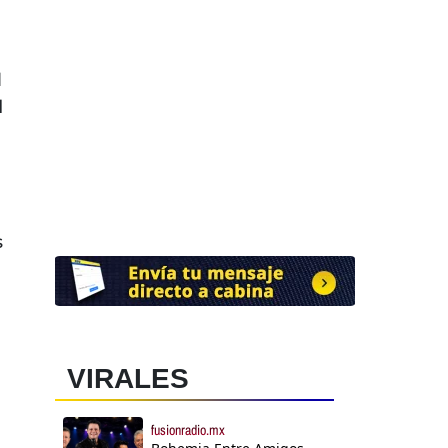
l
d
s
VIRALES
fusionradio.mx