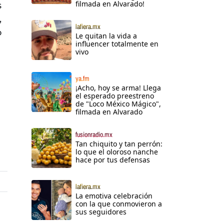
filmada en Alvarado!
s
,
lafiera.mx
o
Le quitan la vida a
influencer totalmente en
vivo
ya.fm
¡Acho, hoy se arma! Llega
el esperado preestreno
de "Loco México Mágico",
filmada en Alvarado
fusionradio.mx
Tan chiquito y tan perrón:
lo que el oloroso nanche
hace por tus defensas
lafiera.mx
La emotiva celebración
con la que conmovieron a
sus seguidores