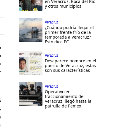
en Veracruz, Boca del Río
y otros municipios
Veracruz
¿Cuándo podría llegar el
primer frente frío de la
temporada a Veracruz?
Esto dice PC
o
o
Veracruz
Desaparece hombre en el
n
puerto de Veracruz; estas
son sus características
e
Veracruz
Operativo en
fraccionamiento de
5
Veracruz, llegó hasta la
patrulla de Pemex
s
n
a