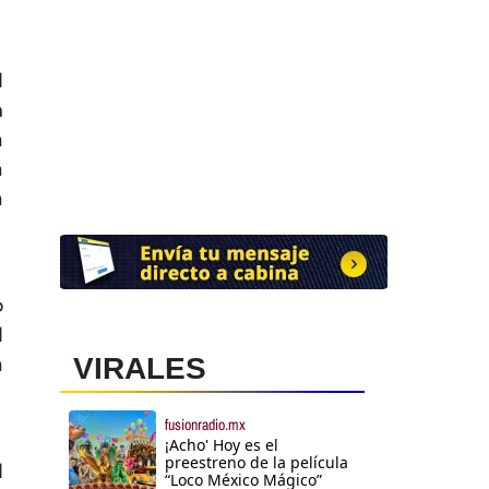
l
n
a
a
a
o
l
VIRALES
a
fusionradio.mx
¡Acho' Hoy es el
preestreno de la película
l
“Loco México Mágico”