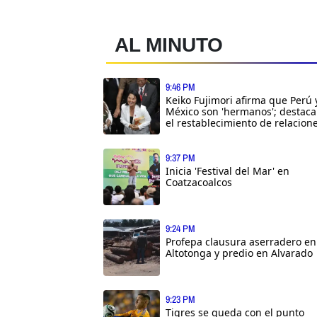
AL MINUTO
9:46 PM
Keiko Fujimori afirma que Perú 
México son 'hermanos'; destaca
el restablecimiento de relacion
9:37 PM
Inicia 'Festival del Mar' en
Coatzacoalcos
9:24 PM
Profepa clausura aserradero en
Altotonga y predio en Alvarado
9:23 PM
Tigres se queda con el punto