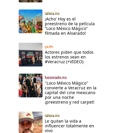
lafiera.mx
¡Acho' Hoy es el
preestreno de la película
“Loco México Mágico”
filmada en Alvarado!
ya.fm
Actores piden que todos
los estrenos sean en
#Veracruz (+VIDEO)
fusionradio.mx
"Loco México Mágico"
convierte a Veracruz en la
capital del cine mexicano
por una noche
¡preestreno y red carpet!
lafiera.mx
Le quitan la vida a
influencer totalmente en
vivo