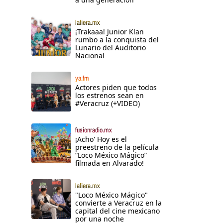
lafiera.mx
¡Trakaaa! Junior Klan
rumbo a la conquista del
Lunario del Auditorio
Nacional
ya.fm
Actores piden que todos
los estrenos sean en
#Veracruz (+VIDEO)
fusionradio.mx
¡Acho' Hoy es el
preestreno de la película
“Loco México Mágico”
filmada en Alvarado!
lafiera.mx
"Loco México Mágico"
convierte a Veracruz en la
capital del cine mexicano
por una noche