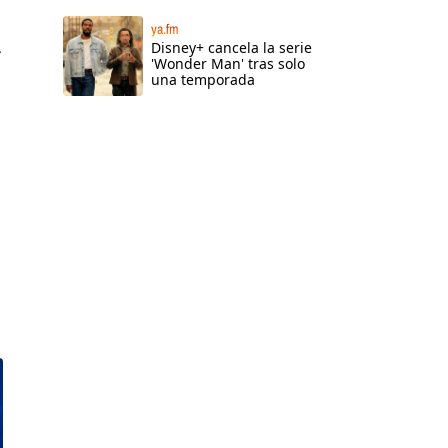
ya.fm
Disney+ cancela la serie
r
'Wonder Man' tras solo
una temporada