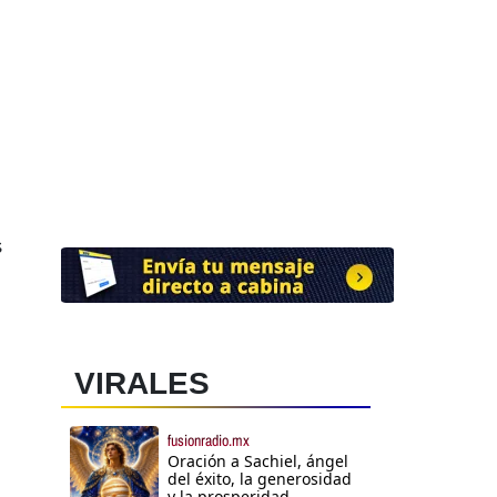
l
s
VIRALES
fusionradio.mx
Oración a Sachiel, ángel
del éxito, la generosidad
y la prosperidad