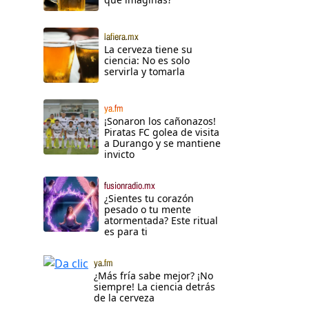
lafiera.mx
La cerveza tiene su
ciencia: No es solo
servirla y tomarla
ya.fm
¡Sonaron los cañonazos!
Piratas FC golea de visita
a Durango y se mantiene
invicto
fusionradio.mx
¿Sientes tu corazón
pesado o tu mente
atormentada? Este ritual
es para ti
ya.fm
¿Más fría sabe mejor? ¡No
siempre! La ciencia detrás
de la cerveza