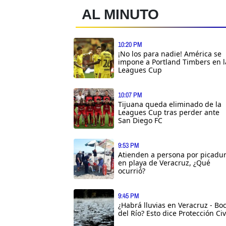
AL MINUTO
10:20 PM
¡No los para nadie! América se
impone a Portland Timbers en l
Leagues Cup
10:07 PM
Tijuana queda eliminado de la
Leagues Cup tras perder ante
San Diego FC
9:53 PM
Atienden a persona por picadu
en playa de Veracruz, ¿Qué
ocurrió?
9:45 PM
¿Habrá lluvias en Veracruz - Bo
del Río? Esto dice Protección Civ