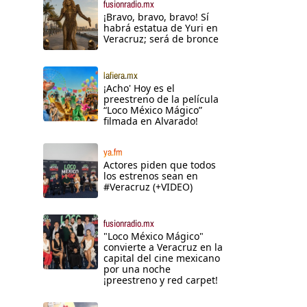
fusionradio.mx
¡Bravo, bravo, bravo! Sí
habrá estatua de Yuri en
Veracruz; será de bronce
lafiera.mx
¡Acho' Hoy es el
preestreno de la película
“Loco México Mágico”
filmada en Alvarado!
ya.fm
Actores piden que todos
los estrenos sean en
#Veracruz (+VIDEO)
fusionradio.mx
"Loco México Mágico"
convierte a Veracruz en la
capital del cine mexicano
por una noche
¡preestreno y red carpet!