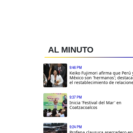
AL MINUTO
9:46 PM
Keiko Fujimori afirma que Perú 
México son 'hermanos'; destaca
el restablecimiento de relacion
9:37 PM
Inicia 'Festival del Mar' en
Coatzacoalcos
9:24 PM
Profepa clausura aserradero en