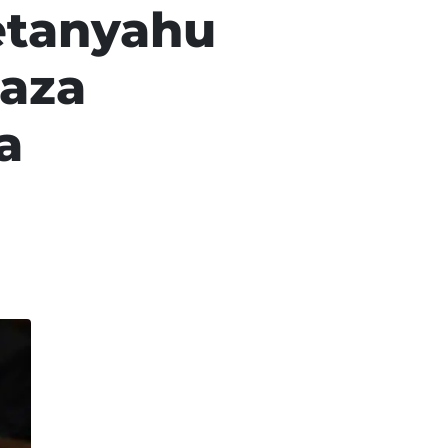
etanyahu
Gaza
a