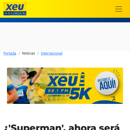
Portada
Noticias
Internacional
¿'Superman', ahora será