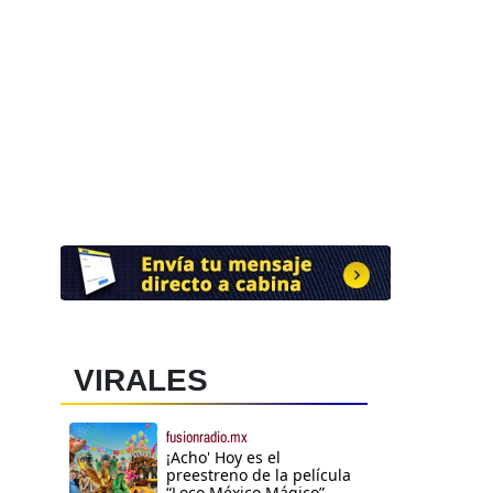
VIRALES
fusionradio.mx
¡Acho' Hoy es el
preestreno de la película
“Loco México Mágico”