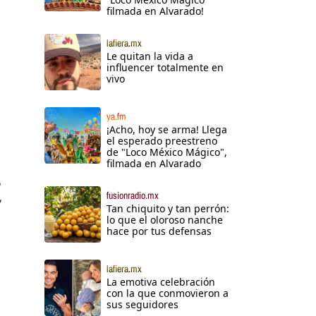
filmada en Alvarado!
lafiera.mx
Le quitan la vida a
influencer totalmente en
vivo
ya.fm
¡Acho, hoy se arma! Llega
el esperado preestreno
de "Loco México Mágico",
filmada en Alvarado
o
fusionradio.mx
y
Tan chiquito y tan perrón:
lo que el oloroso nanche
hace por tus defensas
lafiera.mx
La emotiva celebración
con la que conmovieron a
sus seguidores