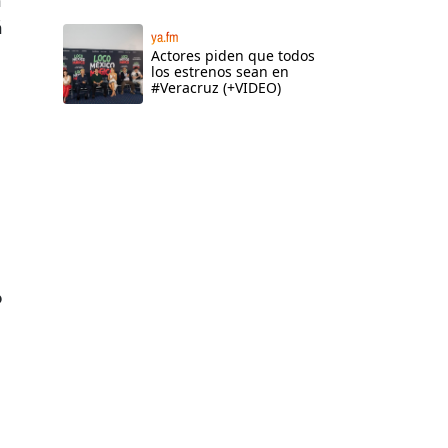
a
á
ya.fm
Actores piden que todos
los estrenos sean en
#Veracruz (+VIDEO)
o