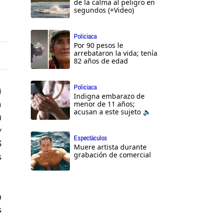
de la calma al peligro en
segundos (+Video)
Policiaca
Por 90 pesos le
arrebataron la vida; tenía
82 años de edad
Policiaca
)
Indigna embarazo de
a
menor de 11 años;
acusan a este sujeto 🔈
u
y
Espectáculos
3
Muere artista durante
grabación de comercial
s
n
s