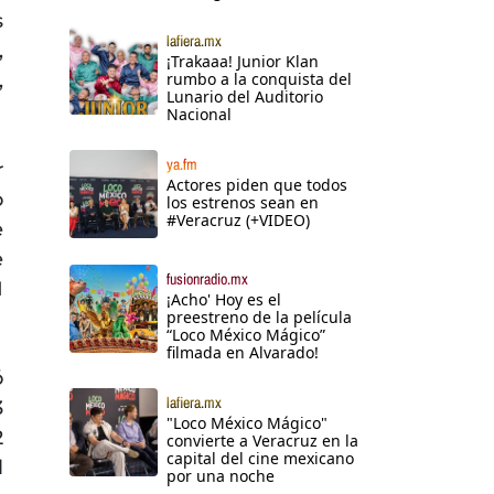
s
lafiera.mx
,
¡Trakaaa! Junior Klan
,
rumbo a la conquista del
Lunario del Auditorio
Nacional
ya.fm
r
Actores piden que todos
o
los estrenos sean en
#Veracruz (+VIDEO)
e
e
fusionradio.mx
1
¡Acho' Hoy es el
preestreno de la película
“Loco México Mágico”
filmada en Alvarado!
ó
lafiera.mx
3
"Loco México Mágico"
2
convierte a Veracruz en la
capital del cine mexicano
l
por una noche