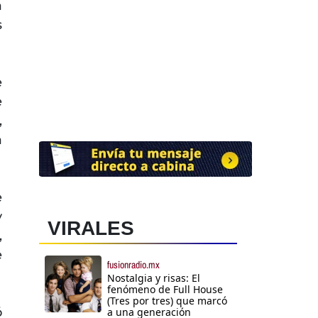
a
s
e
e
,
a
e
y
VIRALES
,
e
fusionradio.mx
Nostalgia y risas: El
fenómeno de Full House
(Tres por tres) que marcó
ó
a una generación