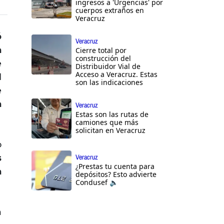
ingresos a 'Urgencias' por
cuerpos extraños en
Veracruz
ó
Veracruz
a
Cierre total por
construcción del
e
Distribuidor Vial de
Acceso a Veracruz. Estas
l
son las indicaciones
e
a
Veracruz
Estas son las rutas de
camiones que más
solicitan en Veracruz
o
s
Veracruz
¿Prestas tu cuenta para
a
depósitos? Esto advierte
Condusef 🔈
a