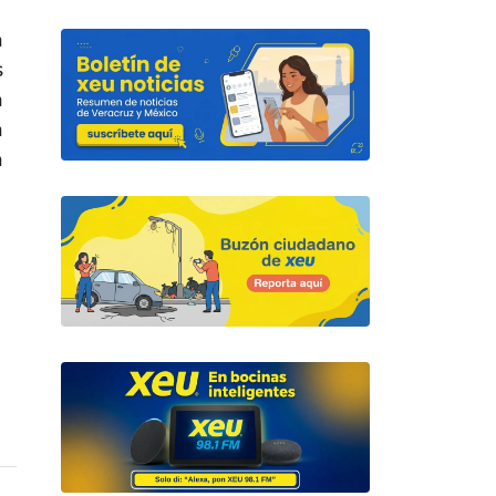
a
s
a
a
a