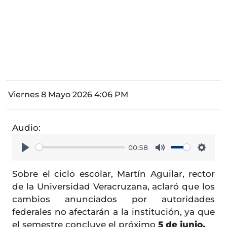
Viernes 8 Mayo 2026 4:06 PM
Audio:
00:58
Play
Mute
Setti
Sobre el ciclo escolar, Martín Aguilar, rector
de la Universidad Veracruzana, aclaró que los
cambios anunciados por autoridades
federales no afectarán a la institución, ya que
el semestre concluye el próximo
5 de junio.