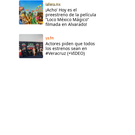
lafiera.mx
¡Acho' Hoy es el
preestreno de la película
“Loco México Mágico”
filmada en Alvarado!
ya.fm
Actores piden que todos
los estrenos sean en
#Veracruz (+VIDEO)