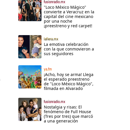
fusionradio.mx
"Loco México Mágico"
convierte a Veracruz en la
capital del cine mexicano
por una noche
¡preestreno y red carpet!
lafiera.mx
La emotiva celebración
con la que conmovieron a
sus seguidores
ya.fm
¡Acho, hoy se arma! Llega
a
el esperado preestreno
de "Loco México Mágico",
filmada en Alvarado
fusionradio.mx
l
Nostalgia y risas: El
fenómeno de Full House
(Tres por tres) que marcó
a una generación