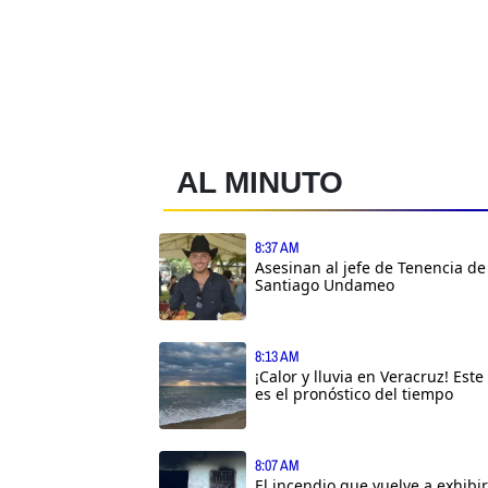
AL MINUTO
8:37 AM
Asesinan al jefe de Tenencia de
Santiago Undameo
8:13 AM
¡Calor y lluvia en Veracruz! Este
es el pronóstico del tiempo
8:07 AM
El incendio que vuelve a exhibir