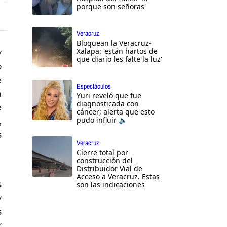
porque son señoras'
Veracruz
Bloquean la Veracruz-
Xalapa: 'están hartos de
y
que diario les falte la luz'
o
e
Espectáculos
a
Yuri reveló que fue
diagnosticada con
e
cáncer; alerta que esto
pudo influir 🔈
,
s
Veracruz
Cierre total por
construcción del
Distribuidor Vial de
Acceso a Veracruz. Estas
s
son las indicaciones
y
s
r