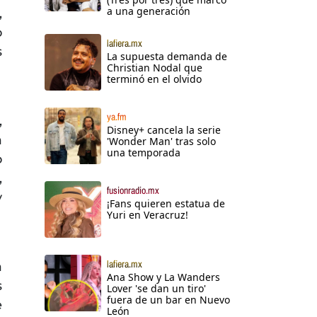
a una generación
,
o
lafiera.mx
s
La supuesta demanda de
Christian Nodal que
terminó en el olvido
ya.fm
,
Disney+ cancela la serie
a
'Wonder Man' tras solo
una temporada
o
,
fusionradio.mx
y
¡Fans quieren estatua de
Yuri en Veracruz!
lafiera.mx
a
Ana Show y La Wanders
s
Lover 'se dan un tiro'
fuera de un bar en Nuevo
e
León