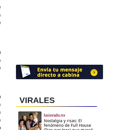
e
a
e
u
a
e
n
VIRALES
a
a
fusionradio.mx
a
Nostalgia y risas: El
fenómeno de Full House
o
(Tres por tres) que marcó