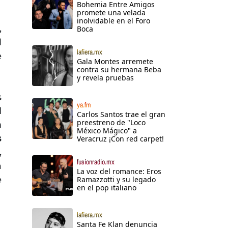
Bohemia Entre Amigos
promete una velada
inolvidable en el Foro
,
Boca
l
lafiera.mx
e
Gala Montes arremete
contra su hermana Beba
y revela pruebas
s
ya.fm
l
Carlos Santos trae el gran
preestreno de "Loco
n
México Mágico" a
s
Veracruz ¡Con red carpet!
,
fusionradio.mx
a
La voz del romance: Eros
e
Ramazzotti y su legado
en el pop italiano
lafiera.mx
Santa Fe Klan denuncia