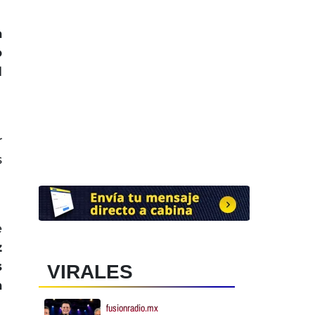
a
o
l
r
s
e
z
s
VIRALES
a
fusionradio.mx