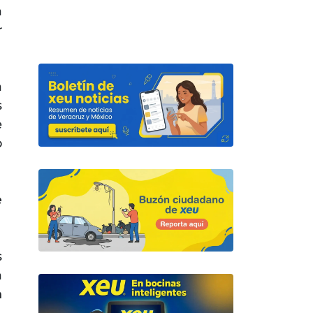
a
r
a
s
e
o
e
s
a
n
,