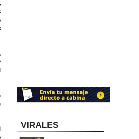
,
s
s
s
,
y
l
n
n
VIRALES
l
e