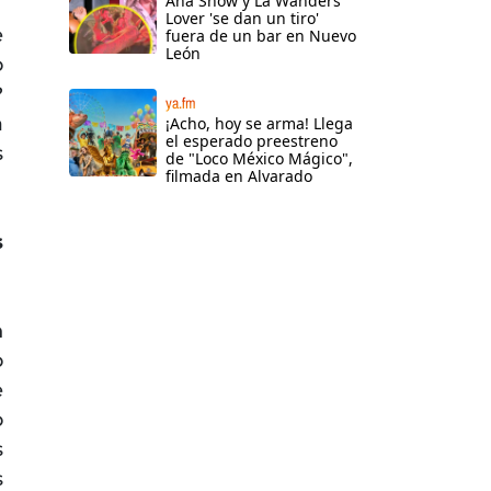
Ana Show y La Wanders
Lover 'se dan un tiro'
e
fuera de un bar en Nuevo
León
o
?
ya.fm
a
¡Acho, hoy se arma! Llega
el esperado preestreno
s
de "Loco México Mágico",
filmada en Alvarado
s
n
o
e
o
s
s