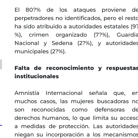
El 80?% de los ataques proviene d
perpetradores no identificados, pero el rest
ha sido atribuido a autoridades estatales (9
%), crimen organizado (7?%), Guardi
Nacional y Sedena (2?%), y autoridade
municipales (2?%).
Falta de reconocimiento y respuesta
institucionales
Amnistía Internacional señala que, e
muchos casos, las mujeres buscadoras n
son reconocidas como defensoras d
derechos humanos, lo que limita su acces
a medidas de protección. Las autoridade
niegan su incorporación a los mecanismo