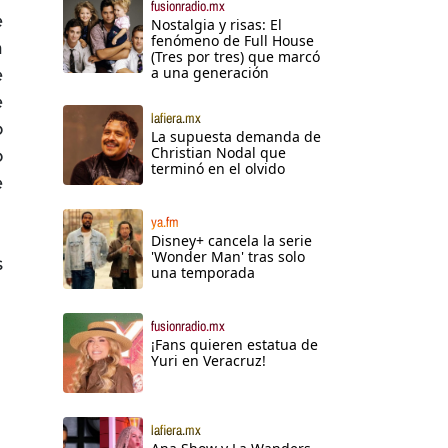
fusionradio.mx
e
Nostalgia y risas: El
fenómeno de Full House
a
(Tres por tres) que marcó
a una generación
e
e
lafiera.mx
o
La supuesta demanda de
Christian Nodal que
o
terminó en el olvido
e
ya.fm
Disney+ cancela la serie
'Wonder Man' tras solo
s
una temporada
fusionradio.mx
¡Fans quieren estatua de
Yuri en Veracruz!
lafiera.mx