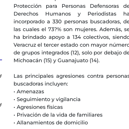
Protección para Personas Defensoras d
Derechos Humanos y Periodistas h
incorporado a 330 personas buscadoras, d
las cuales el 73?% son mujeres. Además, s
ha brindado apoyo a 134 colectivos, siend
Veracruz el tercer estado con mayor númer
de grupos integrados (12), solo por debajo d
Michoacán (15) y Guanajuato (14).
y
Las principales agresiones contra persona
buscadoras incluyen:
• Amenazas
• Seguimiento y vigilancia
y
• Agresiones físicas
• Privación de la vida de familiares
• Allanamientos de domicilio