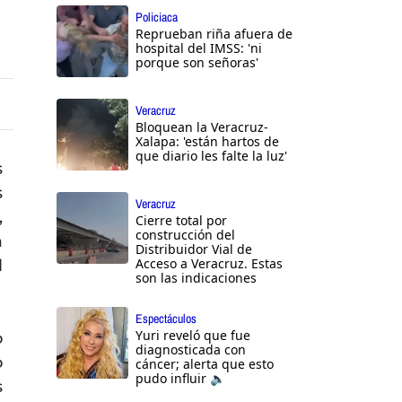
Policiaca
Reprueban riña afuera de
hospital del IMSS: 'ni
porque son señoras'
Veracruz
Bloquean la Veracruz-
Xalapa: 'están hartos de
que diario les falte la luz'
s
s
Veracruz
,
Cierre total por
construcción del
a
Distribuidor Vial de
Acceso a Veracruz. Estas
l
son las indicaciones
Espectáculos
Yuri reveló que fue
o
diagnosticada con
o
cáncer; alerta que esto
pudo influir 🔈
s