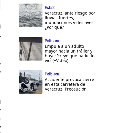
Estado
ttings
Veracruz, ante riesgo por
lluvias fuertes,
inundaciones y deslaves
l
¿Por qué?
,
Policiaca
Empuja a un adulto
mayor hacia un tráiler y
huye: 'creyó que nadie lo
vio' (+Video)
e
e
Policiaca
Accidente provoca cierre
en esta carretera de
Veracruz. Precaución
l
r
a
e