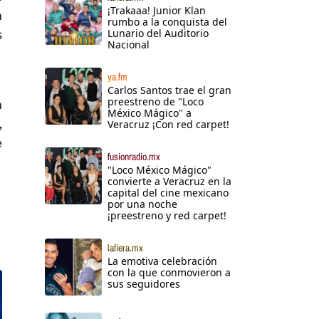
¡Trakaaa! Junior Klan
n
rumbo a la conquista del
Lunario del Auditorio
s
Nacional
ya.fm
Carlos Santos trae el gran
preestreno de "Loco
n
México Mágico" a
,
Veracruz ¡Con red carpet!
e
fusionradio.mx
"Loco México Mágico"
convierte a Veracruz en la
capital del cine mexicano
por una noche
¡preestreno y red carpet!
lafiera.mx
La emotiva celebración
con la que conmovieron a
sus seguidores