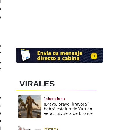
l
o
s
n
r
,
e
VIRALES
e
fusionradio.mx
¡Bravo, bravo, bravo! Sí
a
habrá estatua de Yuri en
s
Veracruz; será de bronce
o
l
lafiera.mx