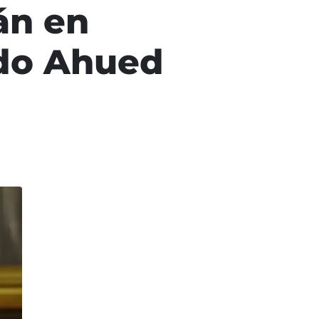
án en
rdo Ahued