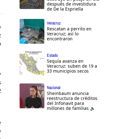
después de investidura
de De la Espriella
Veracruz
e
Rescatan a perrito en
Veracruz; así lo
z
encontraron
o
Estado
Sequía avanza en
Veracruz: suben de 19 a
33 municipios secos
y
s
Nacional
2
Sheinbaum anuncia
reestructura de créditos
del Infonavit para
millones de familias 🔈
e
e