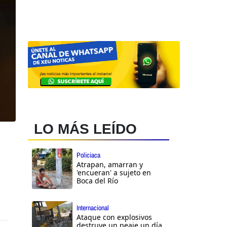
LO MÁS LEÍDO
Policiaca
Atrapan, amarran y
'encueran' a sujeto en
Boca del Río
Internacional
Ataque con explosivos
destruye un peaje un día