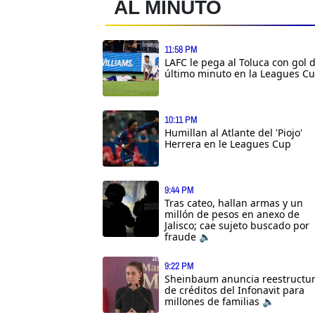
AL MINUTO
11:58 PM
LAFC le pega al Toluca con gol 
último minuto en la Leagues C
10:11 PM
Humillan al Atlante del 'Piojo'
Herrera en le Leagues Cup
9:44 PM
Tras cateo, hallan armas y un
millón de pesos en anexo de
Jalisco; cae sujeto buscado por
fraude 🔈
9:22 PM
Sheinbaum anuncia reestructu
de créditos del Infonavit para
millones de familias 🔈