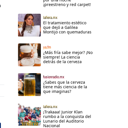
¡preestreno y red carpet!
n
lafiera.mx
El tratamiento estético
que dejó a Galilea
Montijo con quemaduras
ya.fm
¿Más fría sabe mejor? ¡No
siempre! La ciencia
detrás de la cerveza
fusionradio.mx
¿Sabes que la cerveza
tiene más ciencia de la
que imaginas?
lafiera.mx
¡Trakaaa! Junior Klan
rumbo a la conquista del
Lunario del Auditorio
Nacional