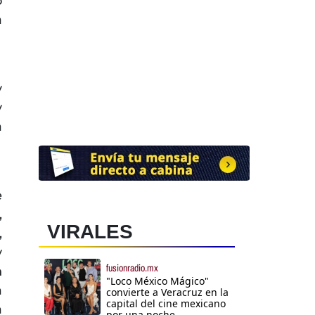
o
a
y
y
a
e
,
VIRALES
,
y
fusionradio.mx
n
"Loco México Mágico"
a
convierte a Veracruz en la
capital del cine mexicano
a
por una noche