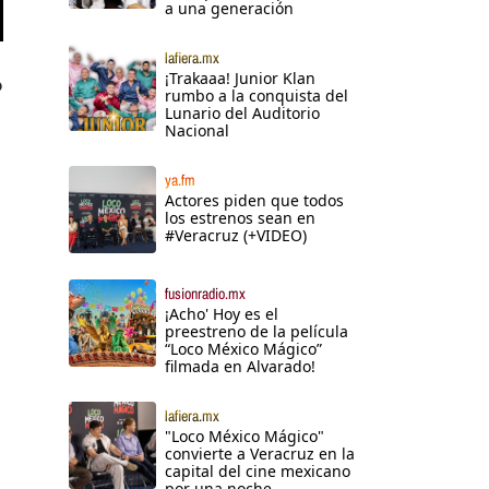
a una generación
lafiera.mx
¡Trakaaa! Junior Klan
o
rumbo a la conquista del
Lunario del Auditorio
Nacional
ya.fm
Actores piden que todos
los estrenos sean en
#Veracruz (+VIDEO)
fusionradio.mx
¡Acho' Hoy es el
preestreno de la película
“Loco México Mágico”
filmada en Alvarado!
lafiera.mx
"Loco México Mágico"
convierte a Veracruz en la
capital del cine mexicano
por una noche