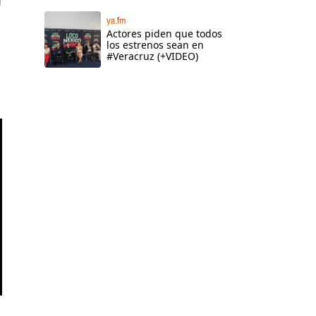
l
ya.fm
Actores piden que todos
los estrenos sean en
#Veracruz (+VIDEO)