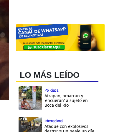
LO MÁS LEÍDO
Policiaca
Atrapan, amarran y
'encueran' a sujeto en
Boca del Río
Internacional
Ataque con explosivos
destruye un peaje un día