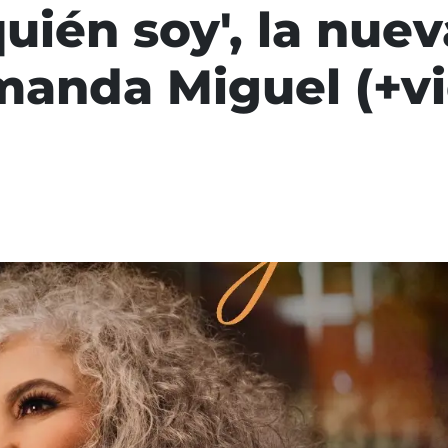
uién soy', la nue
manda Miguel (+v