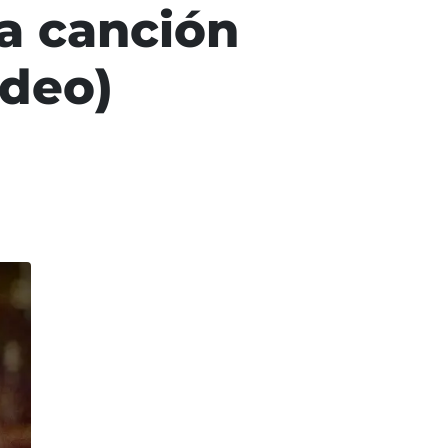
va canción
ideo)